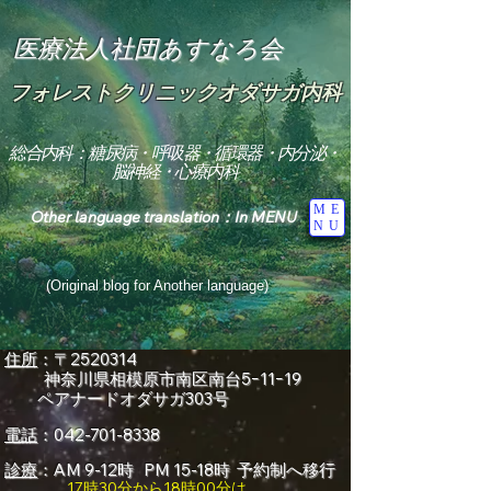
医療法人社団あすなろ会
フォレストクリニックオダサガ内科
総合内科：糖尿病・呼吸器・循環器・内分泌・
脳神経・心療内科
ME
Other language translation：In MENU
NU
(Original blog for Another language)
"The Heavens: Beyond the Universe: The World 
Where the God of Light Resides"

住所
：〒2520314
神奈川県
相模原市南区南台5ｰ11ｰ19
総合内科専門医

ペアナードオダサガ303号
糖尿病

心

電話
：042-701-8338
神経内科専門医

糖尿病

診療
：AM 9-12時 PM 15-18時 予約制へ移行
World Wide Blog

17時30分から18時00分は、