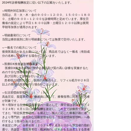
2024年診療報酬改定に従い以下の記載をいたします。
▼時間外対応加算について
当院は、月・火・木・金の９:００～１２:００、１５:００～１８:０
０、土曜の９:００～１２:００を診療時間と定めています。厚生労
働省の規定により平日１８:００以降・土曜日１２:００以降は夜間
早朝等加算が適用されます。
▼明細書発行について
当院は療担規則に則り明細書については無償で交付いたします。
▼一般名での処方について
後発医薬品があるお薬については、商品名ではなく一般名（有効成
分の名称）で処方する場合がございます。
▼医療DX推進体制整備加算
医療DX推進の体制に関する事項及び質の高い診療を実施するた
めの十分な情報を取得し、
及び活用して診療を行います。
患者様の状態に応じ、医師の判断のもと、リフィル処方や２８日
以上の長期の投薬を行う場合がございます。
▼生活習慣病管理料（Ⅰ）・（Ⅱ）
高血圧症、脂質異常症、糖尿病に関して、療養指導に同意した患者
が対象です。
年々増加する生活習慣病対策の一環として、厚労省は令和６年（２
０２４年）６月１日に診療報酬を改定し、これまで診療所で算定し
てきた『特定疾患管理料』を廃止し、個人に応じた療養計画に基づ
きより専門的・総合的な治療管理を行う『生活習慣病管理料』へ移
行するよう指示がありました。
本改定に伴い、令和６年（２０２４年）６月１日から厚労省の指針
通り、高血圧・脂質異常症・糖尿病のいずれかを主病名とする患者