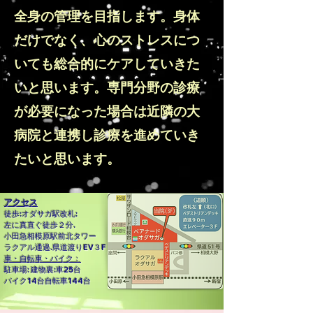
全身の管理を目指します。身体
だけでなく、心のストレスにつ
いても総合的にケアしていきた
いと思います。専門分野の診療
が必要になった場合は近隣の大
病院と連携し診療を進めていき
たいと思います。
​アクセス
徒歩:オダサガ駅改札:
左に真直ぐ徒歩２分.
小田急相模原駅前北タワー
ラクアル通過.県道渡りEV３F
車・自転車・バイク：
駐車場: 建物裏:車25台
バイク14台自転車144台