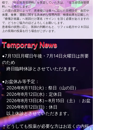
様で、『特定疾患管理料』を算定していた方は、『生活習慣病管理
料』へと移行します。
この度の改定によって、患者様には個々に応じた目標設定、血圧や
体重、食事、運動に関する具体的な指導内容、検査結果を記載した
『療養計画書』へ初回だけ署名（サイン）を頂く必要がありますの
で、どうかご協力のほどよろしくお願いします。
患者様の状態に応じ、医師の判断のもと、リフィル処方や２８日以
上の長期の投薬を行う場合がございます。
Temporary News
●7月13日月曜日午後・7月14日火曜日は所要
のため
終日臨時休診とさせていただきます。
●お盆休み等予定：
2026年8月11日(火)：祭日（山の日）
2026年8月12日(水)：定休日
2026年8月13日(木)～8月15日（土）：お盆
2026年8月12日(日)：休日
以上休診とさせていただきます。
＊どうしても投薬が必要な方はお近くの内科