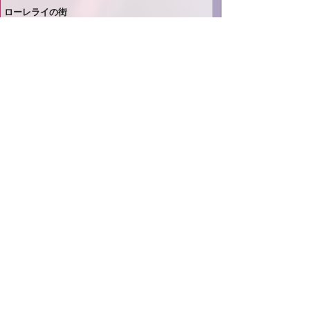
ローレライの街
3月27日
賃金／単位時間あたりの仕事量
3月27日
ベルベット・イースター
3月27日