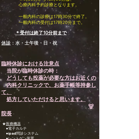
感性診療

心療内科予約診療となります。
Synesthesia

Personal Religion
一般内科の診療は17時30分で終了。
一般内科の受付は17時20分まで。
＊受付は終了10分前まで
休診
：水・土午後・日・祝​
臨時休診における注意点
当院が臨時休診の時：
どうしても投薬が必要な方はお近くの
内科クリニックで、お薬手帳等持参し
て、
処方していただけると思います。
🐻
院長
★
医療機器
●電子カルテ
●ipad問診システム
●レントゲン装置