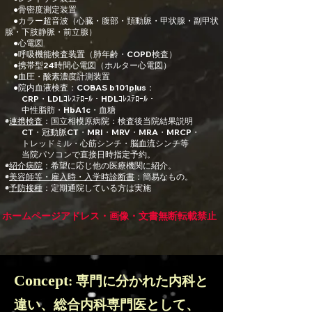
●骨密度測定装置
●カラー超音波（心臓・腹部・頚動脈・甲状腺・副甲状
腺・下肢静脈・前立腺）
●心電図
●呼吸機能検査装置（肺年齢・COPD検査）
●携帯型24時間心電図（ホルター心電図）
●血圧・酸素濃度計測装置
●院内血液検査：​COBAS b101plus：
​
CRP・LDLｺﾚｽﾃﾛｰﾙ・HDLｺﾚｽﾃﾛｰﾙ・
中性脂肪・HbA1c・血糖
◉
連携検査
：国立相模原病院：検査後当院結果説明
CT・冠動脈CT・MRI・MRV・MRA・MRCP・
トレッドミル・心筋シンチ・脳血流シンチ等
当院パソコンで直接日時指定予約。​
◉
紹介病院
：希望に応じ他の医療機関に紹介。
◉
美容師等・雇入時・入学時診断書
：簡易なもの。
​◉
予防接種
：​定期通院している方は実施
ホームページアドレス・画像・文書無断転載禁止
Concept
: 専門に分かれた内科と
違い、総合内科専門医として、