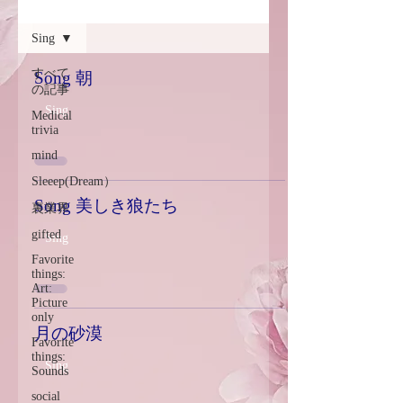
感性診療

ブログ
Synesthesia

Personal Religion
Sing
すべて
Song 朝
の記事
Sing
Medical
trivia
mind
Sleeep(Dream）
Song 美しき狼たち
裏業界
gifted
Sing
Favorite
things:
Art:
Picture
only
月の砂漠
Favorite
things:
Sing
Sounds
social