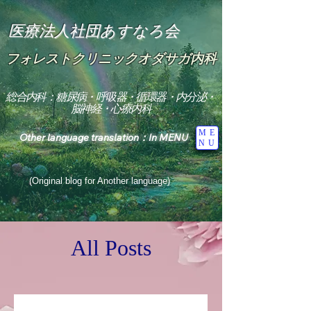
医療法人社団あすなろ会
フォレストクリニックオダサガ内科
総合内科：糖尿病・呼吸器・循環器・内分泌・
脳神経・心療内科
ME
Other language translation：In MENU
NU
(Original blog for Another language)
"The Heavens: Beyond the Universe: The World 
Where the God of Light Resides"

All Posts
総合内科専門医

糖尿病

心

神経内科専門医

糖尿病

World Wide Blog
