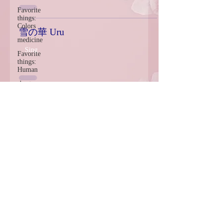
Favorite
things:
Colors
雪の華 Uru
medicine
Sing
Favorite
things:
Human
short
story
再会 Self-cover ver. Uru
Favorite
things:
Sing
Photograph
art
Haiku
original
Englishman In New York
Favorite
things:
Sing
Movie
specials
Favorite