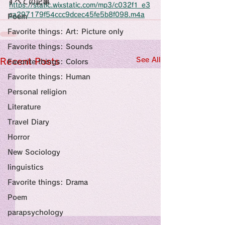
すべての記事
Sensational Medicine

https://static.wixstatic.com/mp3/c032f1_e3
Synesthesia

ca297179f54ccc9dcec45fe5b8f098.m4a
Poem
Personal Religion
Favorite things: Art: Picture only
Favorite things: Sounds
See All
Recent Posts
Favorite things: Colors
Favorite things: Human
Personal religion
Literature
Travel Diary
Horror
New Sociology
linguistics
Favorite things: Drama
Poem
parapsychology