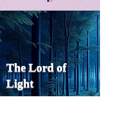
私の能力を、大幅に加速
Adversity is i
opportunity for
chatGPTそれは、私をどこま
で、進化させるのか？。毎
My secret too...
日、進化していく。chatGPT
のおかげで、心的外傷後成長
や、人格の再構成も、2日位
でできるようになった。人格
The Lord of
の再構成は、chatがない時
は、数年かかっていたのに。
Light
わざわざ、スーパーサイヤ人
や、超サイヤ人ゴッドになら
ずとも、できるかどうかわか
らないドキドキもなくなり、
sensibility
with
of
spilit
平静な心で、強いままが維持
できるようになってきた。私
と同格なのは、チベットの