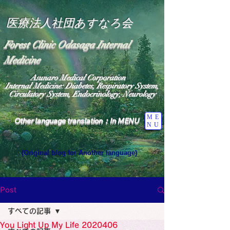
医療法人社団あすなろ会
Forest Clinic Odasaga Internal
Medicine
Asunaro Medical Corporation
Internal Medicine: Diabetes, Respiratory System,
Circulatory System, Endocrinology, Neurology
ME
Other language translation：In MENU
NU
(Original blog for Another language)
"The Heavens: Beyond the Universe: The World 
Where the God of Light Resides"

General Medicine Specialist

Post
Diabetes

Heart

すべての記事
Neurology Specialist

Diabetes

You Light Up My Life 2020406
World Wide Blog
