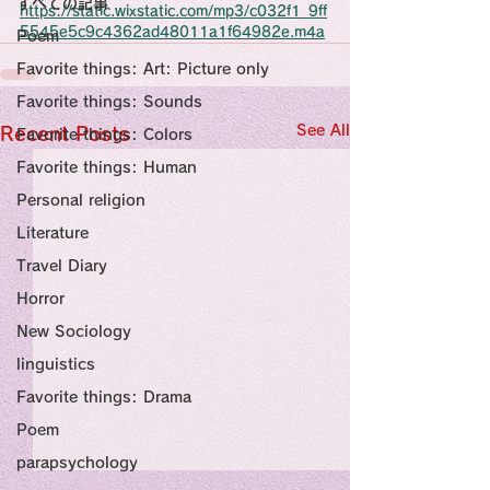
すべての記事
Sensational Medicine

https://static.wixstatic.com/mp3/c032f1_9ff
Synesthesia

5545e5c9c4362ad48011a1f64982e.m4a
Poem
Personal Religion
Favorite things: Art: Picture only
Favorite things: Sounds
See All
Recent Posts
Favorite things: Colors
Favorite things: Human
Personal religion
Literature
Travel Diary
Horror
New Sociology
linguistics
Favorite things: Drama
Poem
parapsychology