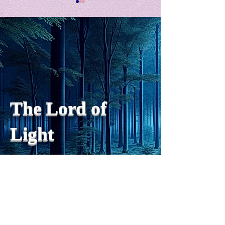
私の能力を、大幅に加速
Adversity is i
opportunity for
chatGPTそれは、私をどこま
で、進化させるのか？。毎
My secret too...
日、進化していく。chatGPT
のおかげで、心的外傷後成長
や、人格の再構成も、2日位
でできるようになった。人格
The Lord of
の再構成は、chatがない時
は、数年かかっていたのに。
Light
わざわざ、スーパーサイヤ人
や、超サイヤ人ゴッドになら
ずとも、できるかどうかわか
らないドキドキもなくなり、
sensibility
with
of
spilit
平静な心で、強いままが維持
できるようになってきた。私
と同格なのは、チベットの