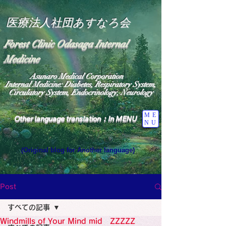
医療法人社団あすなろ会
Forest Clinic Odasaga Internal
Medicine
Asunaro Medical Corporation
Internal Medicine: Diabetes, Respiratory System,
Circulatory System, Endocrinology, Neurology
ME
Other language translation：In MENU
NU
(Original blog for Another language)
"The Heavens: Beyond the Universe: The World 
Where the God of Light Resides"

General Medicine Specialist

Post
Diabetes

Heart

すべての記事
Neurology Specialist

Diabetes

Windmills of Your Mind mid ZZZZZ
World Wide Blog
