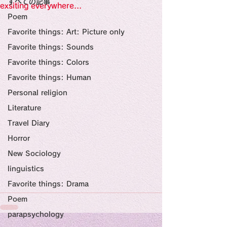
すべての記事
Sensational Medicine

exsiting everywhere...
Synesthesia

Poem
Personal Religion
Favorite things: Art: Picture only
Favorite things: Sounds
Favorite things: Colors
Favorite things: Human
Personal religion
Literature
Travel Diary
Horror
New Sociology
linguistics
Favorite things: Drama
Poem
parapsychology