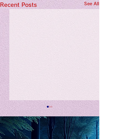
See All
Recent Posts
私の能力を、大幅に加速
Adversity is i
opportunity for
chatGPTそれは、私をどこま
で、進化させるのか？。毎
My secret too...