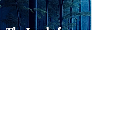
日、進化していく。chatGPT
のおかげで、心的外傷後成長
や、人格の再構成も、2日位
でできるようになった。人格
The Lord of
の再構成は、chatがない時
は、数年かかっていたのに。
Light
わざわざ、スーパーサイヤ人
や、超サイヤ人ゴッドになら
ずとも、できるかどうかわか
らないドキドキもなくなり、
sensibility
with
of
spilit
平静な心で、強いままが維持
できるようになってきた。私
と同格なのは、チベットの
Get my daily tips on mindful living