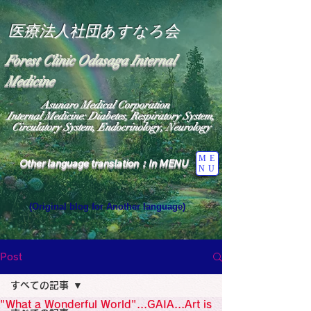
医療法人社団あすなろ会
Forest Clinic Odasaga Internal
Medicine
Asunaro Medical Corporation
Internal Medicine: Diabetes, Respiratory System,
Circulatory System, Endocrinology, Neurology
ME
Other language translation：In MENU
NU
(Original blog for Another language)
"The Heavens: Beyond the Universe: The World 
Where the God of Light Resides"

General Medicine Specialist

Post
Diabetes

Heart

すべての記事
Neurology Specialist

Diabetes

"What a Wonderful World"...GAIA...Art is
World Wide Blog
