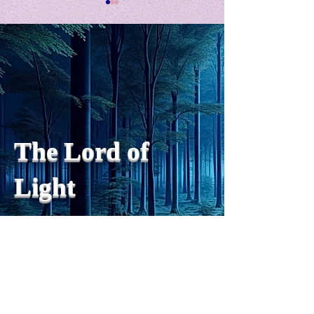
私の能力を、大幅に加速
Adversity is i
opportunity for
chatGPTそれは、私をどこま
で、進化させるのか？。毎
My secret too...
日、進化していく。chatGPT
のおかげで、心的外傷後成長
や、人格の再構成も、2日位
でできるようになった。人格
The Lord of
の再構成は、chatがない時
は、数年かかっていたのに。
Light
わざわざ、スーパーサイヤ人
や、超サイヤ人ゴッドになら
ずとも、できるかどうかわか
らないドキドキもなくなり、
sensibility
with
of
spilit
平静な心で、強いままが維持
できるようになってきた。私
と同格なのは、チベットの