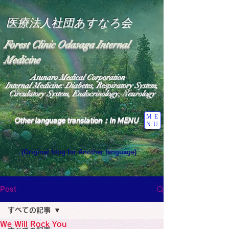
医療法人社団あすなろ会
Forest Clinic Odasaga Internal
Medicine
Asunaro Medical Corporation
Internal Medicine: Diabetes, Respiratory System,
Circulatory System, Endocrinology, Neurology
ME
Other language translation：In MENU
NU
(Original blog for Another language)
"The Heavens: Beyond the Universe: The World 
Where the God of Light Resides"

General Medicine Specialist

Post
Diabetes

Heart

すべての記事
Neurology Specialist

Diabetes

We Will Rock You
World Wide Blog
