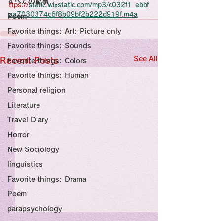
すべての記事
Sensational Medicine

ttps://
static.wixstatic.com/mp3/c032f1_ebbf
Synesthesia

aa7030374c6f8b09bf2b222d919f.m4a
Poem
Personal Religion
Favorite things: Art: Picture only
Favorite things: Sounds
See All
Recent Posts
Favorite things: Colors
Favorite things: Human
Personal religion
Literature
Travel Diary
Horror
New Sociology
linguistics
Favorite things: Drama
Poem
parapsychology