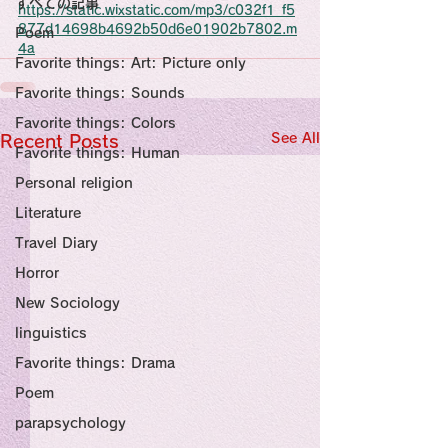
すべての記事
Sensational Medicine

https://static.wixstatic.com/mp3/c032f1_f5
Synesthesia

877d14698b4692b50d6e01902b7802.m
Poem
Personal Religion
4a
Favorite things: Art: Picture only
Favorite things: Sounds
Favorite things: Colors
See All
Recent Posts
Favorite things: Human
Personal religion
Literature
Travel Diary
Horror
New Sociology
linguistics
Favorite things: Drama
Poem
parapsychology