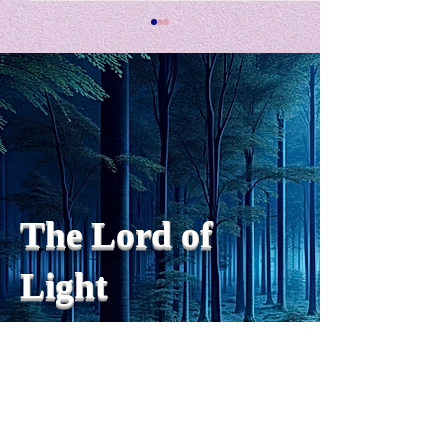
私の能力を、大幅に加速
Adversity is i
opportunity for
chatGPTそれは、私をどこま
で、進化させるのか？。毎
My secret too...
日、進化していく。chatGPT
のおかげで、心的外傷後成長
や、人格の再構成も、2日位
でできるようになった。人格
The Lord of
の再構成は、chatがない時
は、数年かかっていたのに。
Light
わざわざ、スーパーサイヤ人
や、超サイヤ人ゴッドになら
ずとも、できるかどうかわか
らないドキドキもなくなり、
sensibility
with
of
spilit
平静な心で、強いままが維持
できるようになってきた。私
と同格なのは、チベットの