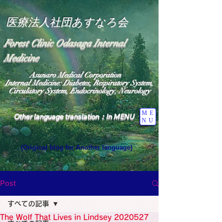
医療法人社団あすなろ会
Forest Clinic Odasaga Internal
Medicine
Asunaro Medical Corporation
Internal Medicine: Diabetes, Respiratory System,
Circulatory System, Endocrinology, Neurology
ME
Other language translation：In MENU
NU
(Original blog for Another language)
"The Heavens: Beyond the Universe: The World 
Where the God of Light Resides"

General Medicine Specialist

Post
Diabetes

Heart

すべての記事
Neurology Specialist

Diabetes

The Wolf That Lives in Lindsey 2020527
World Wide Blog
