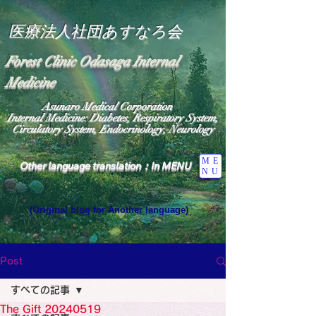
医療法人社団あすなろ会
Forest Clinic Odasaga Internal
Medicine
Asunaro Medical Corporation
Internal Medicine: Diabetes, Respiratory System,
Circulatory System, Endocrinology, Neurology
ME
Other language translation：In MENU
NU
(Original blog for Another language)
"The Heavens: Beyond the Universe: The World 
Where the God of Light Resides"

General Medicine Specialist

Post
Diabetes

Heart

すべての記事
Neurology Specialist

Diabetes

The Gift 20240519
World Wide Blog
