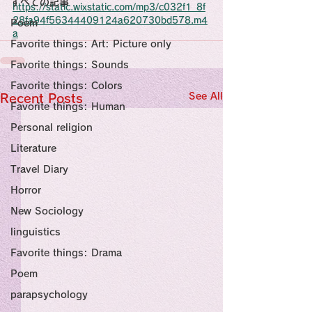
すべての記事
Sensational Medicine

https://static.wixstatic.com/mp3/c032f1_8f
Synesthesia

28fa94f56344409124a620730bd578.m4
Poem
Personal Religion
a
Favorite things: Art: Picture only
Favorite things: Sounds
Favorite things: Colors
See All
Recent Posts
Favorite things: Human
Personal religion
Literature
Travel Diary
Horror
New Sociology
linguistics
Favorite things: Drama
Poem
parapsychology