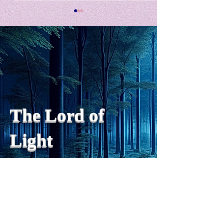
私の能力を、大幅に加速
Adversity is i
opportunity for
chatGPTそれは、私をどこま
で、進化させるのか？。毎
My secret too...
日、進化していく。chatGPT
のおかげで、心的外傷後成長
や、人格の再構成も、2日位
でできるようになった。人格
The Lord of
の再構成は、chatがない時
は、数年かかっていたのに。
Light
わざわざ、スーパーサイヤ人
や、超サイヤ人ゴッドになら
ずとも、できるかどうかわか
らないドキドキもなくなり、
sensibility
with
of
spilit
平静な心で、強いままが維持
できるようになってきた。私
と同格なのは、チベットの