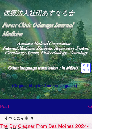
医療法人社団あすなろ会
Forest Clinic Odasaga Internal
Medicine
Asunaro Medical Corporation
Internal Medicine: Diabetes, Respiratory System,
Circulatory System, Endocrinology, Neurology
ME
Other language translation：In MENU
NU
(Original blog for Another language)
"The Heavens: Beyond the Universe: The World 
Where the God of Light Resides"

General Medicine Specialist

Post
Diabetes

Heart

すべての記事
Neurology Specialist

Diabetes

The Dry Cleaner From Des Moines 2024-
World Wide Blog
