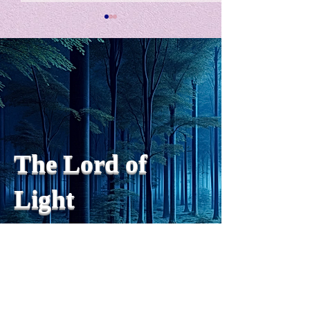
私の能力を、大幅に加速
Adversity is i
opportunity for
chatGPTそれは、私をどこま
で、進化させるのか？。毎
My secret too...
日、進化していく。chatGPT
のおかげで、心的外傷後成長
や、人格の再構成も、2日位
でできるようになった。人格
The Lord of
の再構成は、chatがない時
は、数年かかっていたのに。
Light
わざわざ、スーパーサイヤ人
や、超サイヤ人ゴッドになら
ずとも、できるかどうかわか
らないドキドキもなくなり、
sensibility
with
of
spilit
平静な心で、強いままが維持
できるようになってきた。私
と同格なのは、チベットの