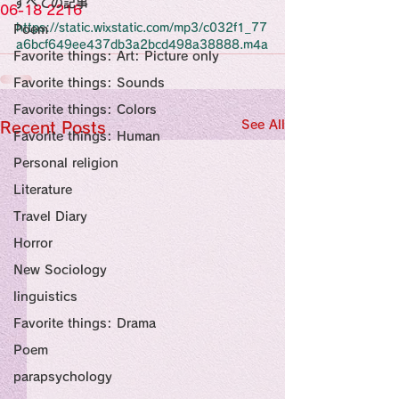
すべての記事
Sensational Medicine

06-18 2216
Synesthesia

https://static.wixstatic.com/mp3/c032f1_77
Poem
Personal Religion
a6bcf649ee437db3a2bcd498a38888.m4a
Favorite things: Art: Picture only
Favorite things: Sounds
Favorite things: Colors
See All
Recent Posts
Favorite things: Human
Personal religion
Literature
Travel Diary
Horror
New Sociology
linguistics
Favorite things: Drama
Poem
parapsychology