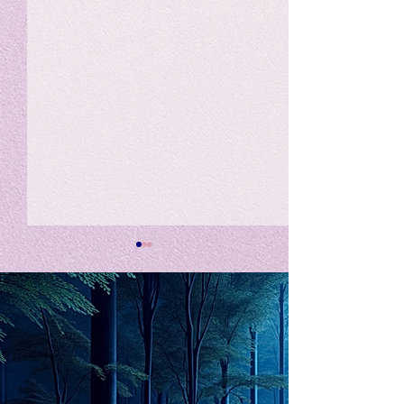
私の能力を、大幅に加速
Adversity is i
opportunity for
chatGPTそれは、私をどこま
で、進化させるのか？。毎
My secret too...
日、進化していく。chatGPT
のおかげで、心的外傷後成長
や、人格の再構成も、2日位