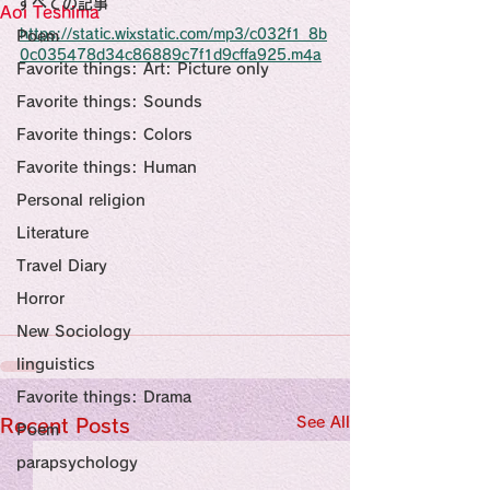
すべての記事
Sensational Medicine

Aoi Teshima
Synesthesia

https://static.wixstatic.com/mp3/c032f1_8b
Poem
Personal Religion
0c035478d34c86889c7f1d9cffa925.m4a
Favorite things: Art: Picture only
Favorite things: Sounds
Favorite things: Colors
Favorite things: Human
Personal religion
Literature
Travel Diary
Horror
New Sociology
linguistics
Favorite things: Drama
See All
Recent Posts
Poem
parapsychology