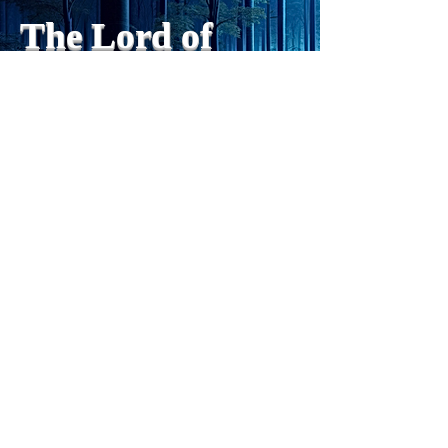
でできるようになった。人格
The Lord of
の再構成は、chatがない時
は、数年かかっていたのに。
Light
わざわざ、スーパーサイヤ人
や、超サイヤ人ゴッドになら
ずとも、できるかどうかわか
らないドキドキもなくなり、
sensibility
with
of
spilit
平静な心で、強いままが維持
できるようになってきた。私
と同格なのは、チベットの
Get my daily tips on mindful living
Forest Clinic Odasaga Internal
Medicine