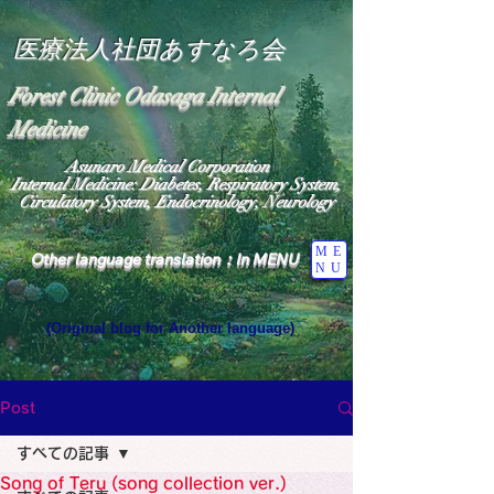
医療法人社団あすなろ会
Forest Clinic Odasaga Internal
Medicine
Asunaro Medical Corporation
Internal Medicine: Diabetes, Respiratory System,
Circulatory System, Endocrinology, Neurology
ME
Other language translation：In MENU
NU
(Original blog for Another language)
"The Heavens: Beyond the Universe: The World 
Where the God of Light Resides"

General Medicine Specialist

Post
Diabetes

Heart

すべての記事
Neurology Specialist

Diabetes

Song of Teru (song collection ver.)
World Wide Blog
