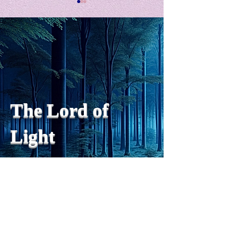
私の能力を、大幅に加速
Adversity is i
opportunity for
chatGPTそれは、私をどこま
で、進化させるのか？。毎
My secret too...
日、進化していく。chatGPT
のおかげで、心的外傷後成長
や、人格の再構成も、2日位
でできるようになった。人格
The Lord of
の再構成は、chatがない時
は、数年かかっていたのに。
Light
わざわざ、スーパーサイヤ人
や、超サイヤ人ゴッドになら
ずとも、できるかどうかわか
らないドキドキもなくなり、
sensibility
with
of
spilit
平静な心で、強いままが維持
できるようになってきた。私
と同格なのは、チベットの