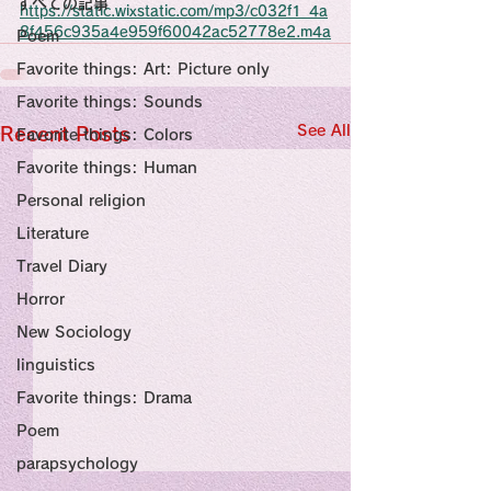
すべての記事
Sensational Medicine

https://static.wixstatic.com/mp3/c032f1_4a
Synesthesia

8f456c935a4e959f60042ac52778e2.m4a
Poem
Personal Religion
Favorite things: Art: Picture only
Favorite things: Sounds
See All
Recent Posts
Favorite things: Colors
Favorite things: Human
Personal religion
Literature
Travel Diary
Horror
New Sociology
linguistics
Favorite things: Drama
Poem
parapsychology