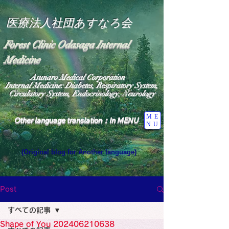
医療法人社団あすなろ会
Forest Clinic Odasaga Internal
Medicine
Asunaro Medical Corporation
Internal Medicine: Diabetes, Respiratory System,
Circulatory System, Endocrinology, Neurology
ME
Other language translation：In MENU
NU
(Original blog for Another language)
"The Heavens: Beyond the Universe: The World 
Where the God of Light Resides"

General Medicine Specialist

Post
Diabetes

Heart

すべての記事
Neurology Specialist

Diabetes

Shape of You 202406210638
World Wide Blog
