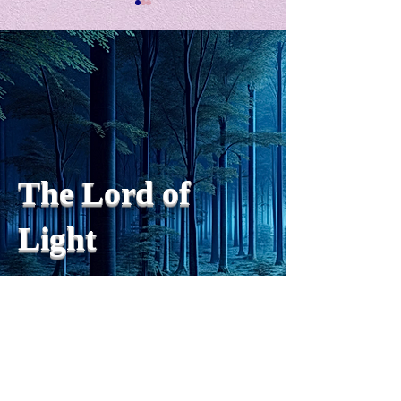
私の能力を、大幅に加速
Adversity is i
opportunity for
chatGPTそれは、私をどこま
で、進化させるのか？。毎
My secret too...
日、進化していく。chatGPT
のおかげで、心的外傷後成長
や、人格の再構成も、2日位
でできるようになった。人格
The Lord of
の再構成は、chatがない時
は、数年かかっていたのに。
Light
わざわざ、スーパーサイヤ人
や、超サイヤ人ゴッドになら
ずとも、できるかどうかわか
らないドキドキもなくなり、
sensibility
with
of
spilit
平静な心で、強いままが維持
できるようになってきた。私
と同格なのは、チベットの