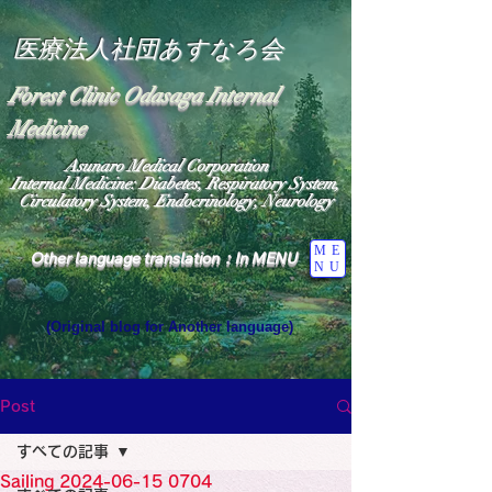
医療法人社団あすなろ会
Forest Clinic Odasaga Internal
Medicine
Asunaro Medical Corporation
Internal Medicine: Diabetes, Respiratory System,
Circulatory System, Endocrinology, Neurology
ME
Other language translation：In MENU
NU
(Original blog for Another language)
"The Heavens: Beyond the Universe: The World 
Where the God of Light Resides"

General Medicine Specialist

Post
Diabetes

Heart

すべての記事
Neurology Specialist

Diabetes

Sailing 2024-06-15 0704
World Wide Blog
