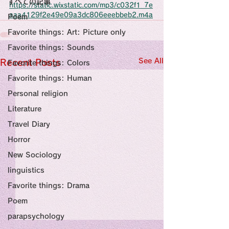
すべての記事
Sensational Medicine

https://static.wixstatic.com/mp3/c032f1_7e
Synesthesia

aaa4129f2e49e09a3dc806eeebbeb2.m4a
Poem
Personal Religion
Favorite things: Art: Picture only
Favorite things: Sounds
See All
Recent Posts
Favorite things: Colors
Favorite things: Human
Personal religion
Literature
Travel Diary
Horror
New Sociology
linguistics
Favorite things: Drama
Poem
parapsychology