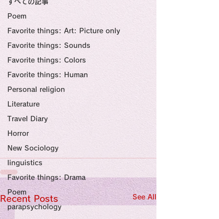
すべての記事
Sensational Medicine

Synesthesia

Poem
Personal Religion
Favorite things: Art: Picture only
Favorite things: Sounds
Favorite things: Colors
Favorite things: Human
Personal religion
Literature
Travel Diary
Horror
New Sociology
linguistics
Favorite things: Drama
Poem
See All
Recent Posts
parapsychology