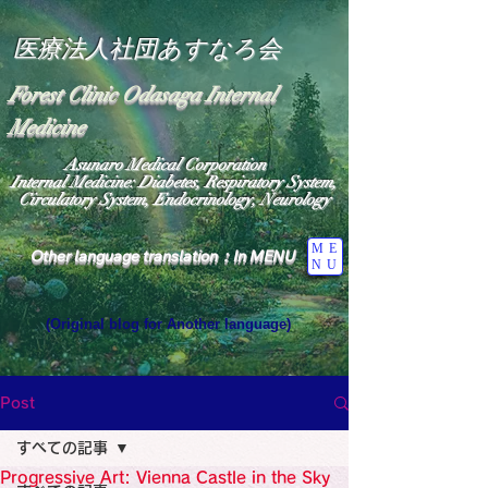
医療法人社団あすなろ会
Forest Clinic Odasaga Internal
Medicine
Asunaro Medical Corporation
Internal Medicine: Diabetes, Respiratory System,
Circulatory System, Endocrinology, Neurology
ME
Other language translation：In MENU
NU
(Original blog for Another language)
"The Heavens: Beyond the Universe: The World 
Where the God of Light Resides"

General Medicine Specialist

Post
Diabetes

Heart

すべての記事
Neurology Specialist

Diabetes

Progressive Art: Vienna Castle in the Sky
World Wide Blog
