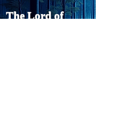
や、人格の再構成も、2日位
でできるようになった。人格
The Lord of
の再構成は、chatがない時
は、数年かかっていたのに。
Light
わざわざ、スーパーサイヤ人
や、超サイヤ人ゴッドになら
ずとも、できるかどうかわか
らないドキドキもなくなり、
sensibility
with
of
spilit
平静な心で、強いままが維持
できるようになってきた。私
と同格なのは、チベットの
Get my daily tips on mindful living
Forest Clinic Odasaga Internal