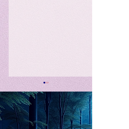
私の能力を、大幅に加速
Adversity is i
opportunity for
chatGPTそれは、私をどこま
で、進化させるのか？。毎
My secret too...
日、進化していく。chatGPT
のおかげで、心的外傷後成長