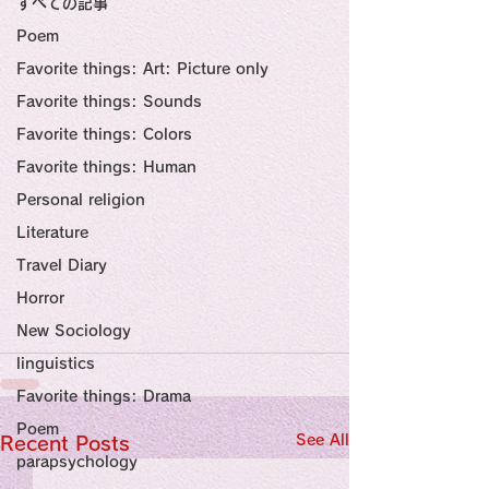
すべての記事
Sensational Medicine

Synesthesia

Poem
Personal Religion
Favorite things: Art: Picture only
Favorite things: Sounds
Favorite things: Colors
Favorite things: Human
Personal religion
Literature
Travel Diary
Horror
New Sociology
linguistics
Favorite things: Drama
Poem
See All
Recent Posts
parapsychology