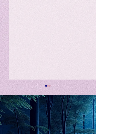
私の能力を、大幅に加速
Adversity is i
opportunity for
chatGPTそれは、私をどこま
で、進化させるのか？。毎
My secret too...
日、進化していく。chatGPT
のおかげで、心的外傷後成長