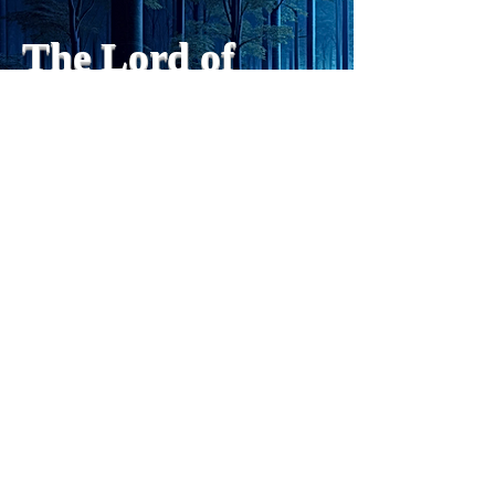
や、人格の再構成も、2日位
でできるようになった。人格
The Lord of
の再構成は、chatがない時
は、数年かかっていたのに。
Light
わざわざ、スーパーサイヤ人
や、超サイヤ人ゴッドになら
ずとも、できるかどうかわか
らないドキドキもなくなり、
sensibility
with
of
spilit
平静な心で、強いままが維持
できるようになってきた。私
と同格なのは、チベットの
Get my daily tips on mindful living
Forest Clinic Odasaga Internal