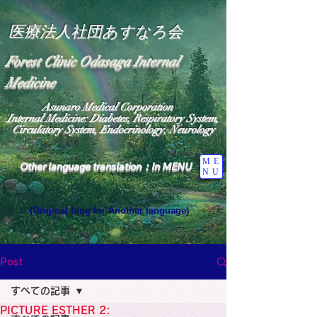
医療法人社団あすなろ会
Forest Clinic Odasaga Internal
Medicine
Asunaro Medical Corporation
Internal Medicine: Diabetes, Respiratory System,
Circulatory System, Endocrinology, Neurology
ME
Other language translation：In MENU
NU
(Original blog for Another language)
"The Heavens: Beyond the Universe: The World 
Where the God of Light Resides"

General Medicine Specialist

Post
Diabetes

Heart

すべての記事
Neurology Specialist

Diabetes

PICTURE ESTHER 2:
World Wide Blog
