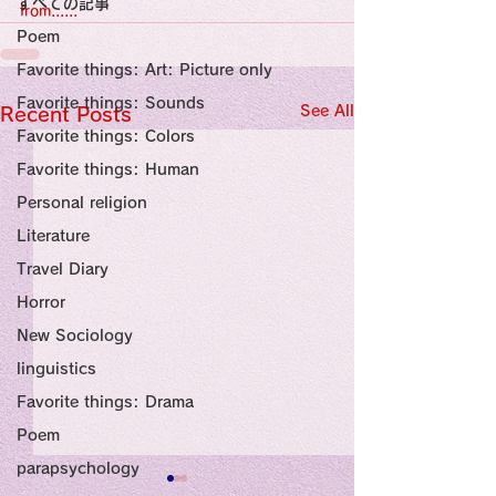
すべての記事
Sensational Medicine

from......
Synesthesia

Poem
Personal Religion
Favorite things: Art: Picture only
Favorite things: Sounds
See All
Recent Posts
Favorite things: Colors
Favorite things: Human
Personal religion
Literature
Travel Diary
Horror
New Sociology
linguistics
Favorite things: Drama
Poem
parapsychology