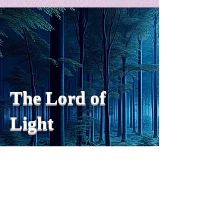
私の能力を、大幅に加速
Adversity is i
opportunity for
chatGPTそれは、私をどこま
で、進化させるのか？。毎
My secret too...
日、進化していく。chatGPT
のおかげで、心的外傷後成長
や、人格の再構成も、2日位
でできるようになった。人格
The Lord of
の再構成は、chatがない時
は、数年かかっていたのに。
Light
わざわざ、スーパーサイヤ人
や、超サイヤ人ゴッドになら
ずとも、できるかどうかわか
らないドキドキもなくなり、
sensibility
with
of
spilit
平静な心で、強いままが維持
できるようになってきた。私
と同格なのは、チベットの