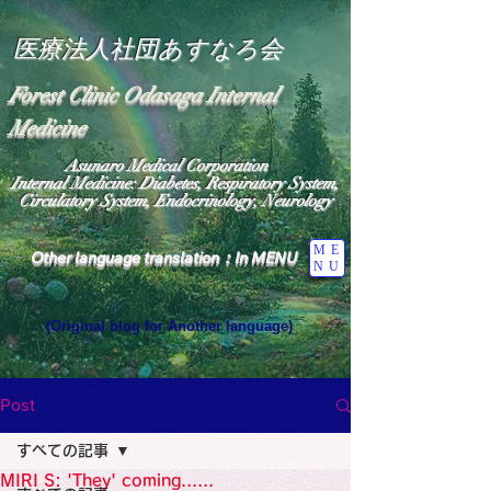
医療法人社団あすなろ会
Forest Clinic Odasaga Internal
Medicine
Asunaro Medical Corporation
Internal Medicine: Diabetes, Respiratory System,
Circulatory System, Endocrinology, Neurology
ME
Other language translation：In MENU
NU
(Original blog for Another language)
"The Heavens: Beyond the Universe: The World 
Where the God of Light Resides"

General Medicine Specialist

Post
Diabetes

Heart

すべての記事
Neurology Specialist

Diabetes

MIRI S: 'They' coming......
World Wide Blog
