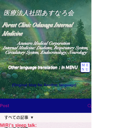
医療法人社団あすなろ会
Forest Clinic Odasaga Internal
Medicine
Asunaro Medical Corporation
Internal Medicine: Diabetes, Respiratory System,
Circulatory System, Endocrinology, Neurology
ME
Other language translation：In MENU
NU
(Original blog for Another language)
"The Heavens: Beyond the Universe: The World 
Where the God of Light Resides"

General Medicine Specialist

Post
Diabetes

Heart

すべての記事
Neurology Specialist

Diabetes

MIRI's sleep talk:
World Wide Blog
