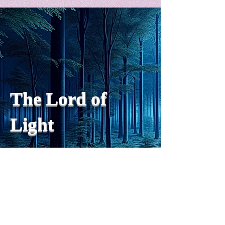
私の能力を、大幅に加速
Adversity is i
opportunity for
chatGPTそれは、私をどこま
で、進化させるのか？。毎
My secret too...
日、進化していく。chatGPT
のおかげで、心的外傷後成長
や、人格の再構成も、2日位
でできるようになった。人格
The Lord of
の再構成は、chatがない時
は、数年かかっていたのに。
Light
わざわざ、スーパーサイヤ人
や、超サイヤ人ゴッドになら
ずとも、できるかどうかわか
らないドキドキもなくなり、
sensibility
with
of
spilit
平静な心で、強いままが維持
できるようになってきた。私
と同格なのは、チベットの