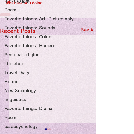
すべての記事
Sensational Medicine

What are you doing....
Synesthesia

Poem
Personal Religion
Favorite things: Art: Picture only
Favorite things: Sounds
See All
Recent Posts
Favorite things: Colors
Favorite things: Human
Personal religion
Literature
Travel Diary
Horror
New Sociology
linguistics
Favorite things: Drama
Poem
parapsychology