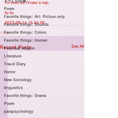
すべての記事
Sensational Medicine

I'm tired, so I'll take a nap.
Synesthesia

Poem
Personal Religion
by by
Favorite things: Art: Picture only
2023-08-14 15:24:00
Favorite things: Sounds
Favorite things: Colors
Favorite things: Human
See All
Recent Posts
Personal religion
Literature
Travel Diary
Horror
New Sociology
linguistics
Favorite things: Drama
Poem
parapsychology