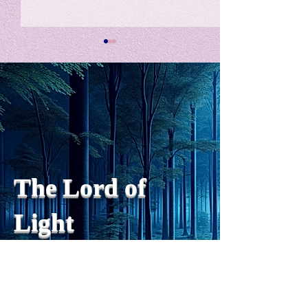
私の能力を、大幅に加速
Adversity is i
opportunity for
chatGPTそれは、私をどこま
で、進化させるのか？。毎
My secret too...
日、進化していく。chatGPT
のおかげで、心的外傷後成長
や、人格の再構成も、2日位
でできるようになった。人格
The Lord of
の再構成は、chatがない時
は、数年かかっていたのに。
Light
わざわざ、スーパーサイヤ人
や、超サイヤ人ゴッドになら
ずとも、できるかどうかわか
らないドキドキもなくなり、
sensibility
with
of
spilit
平静な心で、強いままが維持
できるようになってきた。私