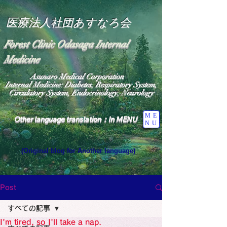
医療法人社団あすなろ会
Forest Clinic Odasaga Internal
Medicine
Asunaro Medical Corporation
Internal Medicine: Diabetes, Respiratory System,
Circulatory System, Endocrinology, Neurology
ME
Other language translation：In MENU
NU
(Original blog for Another language)
"The Heavens: Beyond the Universe: The World 
Where the God of Light Resides"

General Medicine Specialist

Post
Diabetes

Heart

すべての記事
Neurology Specialist

Diabetes

I'm tired, so I'll take a nap.
World Wide Blog
