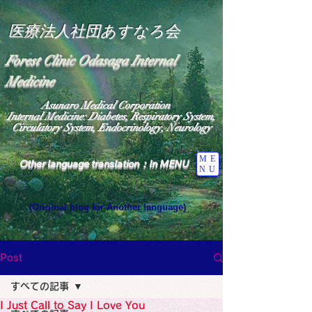
医療法人社団あすなろ会
Forest Clinic Odasaga Internal
Medicine
Asunaro Medical Corporation
Internal Medicine: Diabetes, Respiratory System,
Circulatory System, Endocrinology, Neurology
ME
Other language translation：In MENU
NU
(Original blog for Another language)
"The Heavens: Beyond the Universe: The World 
Where the God of Light Resides"

General Medicine Specialist

Post
Diabetes

Heart

すべての記事
Neurology Specialist

Diabetes

I Just Call to Say I Love You
World Wide Blog
