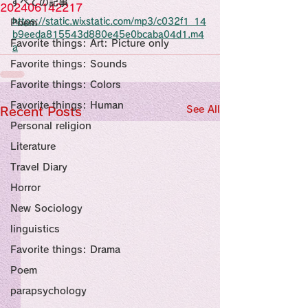
すべての記事
Sensational Medicine

202406142217
Synesthesia

https://static.wixstatic.com/mp3/c032f1_14
Poem
Personal Religion
b9eeda815543d880e45e0bcaba04d1.m4
Favorite things: Art: Picture only
a
Favorite things: Sounds
Favorite things: Colors
Favorite things: Human
See All
Recent Posts
Personal religion
Literature
Travel Diary
Horror
New Sociology
linguistics
Favorite things: Drama
Poem
parapsychology