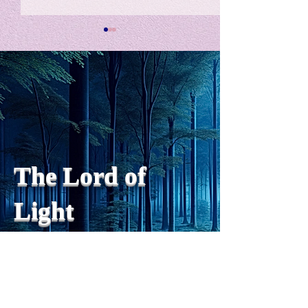
私の能力を、大幅に加速
Adversity is i
opportunity for
chatGPTそれは、私をどこま
で、進化させるのか？。毎
My secret too...
日、進化していく。chatGPT
のおかげで、心的外傷後成長
や、人格の再構成も、2日位
でできるようになった。人格
The Lord of
の再構成は、chatがない時
は、数年かかっていたのに。
Light
わざわざ、スーパーサイヤ人
や、超サイヤ人ゴッドになら
ずとも、できるかどうかわか
らないドキドキもなくなり、
sensibility
with
of
spilit
平静な心で、強いままが維持
できるようになってきた。私
と同格なのは、チベットの