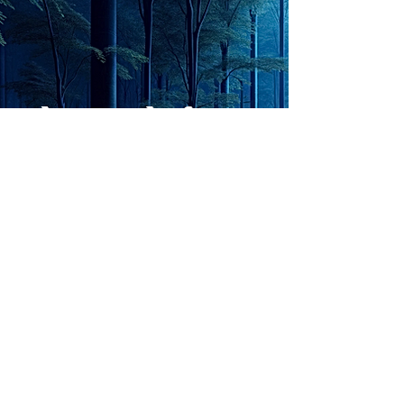
で、進化させるのか？。毎
My secret too...
日、進化していく。chatGPT
のおかげで、心的外傷後成長
や、人格の再構成も、2日位
でできるようになった。人格
The Lord of
の再構成は、chatがない時
は、数年かかっていたのに。
Light
わざわざ、スーパーサイヤ人
や、超サイヤ人ゴッドになら
ずとも、できるかどうかわか
らないドキドキもなくなり、
sensibility
with
of
spilit
平静な心で、強いままが維持
できるようになってきた。私
と同格なのは、チベットの