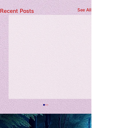
See All
Recent Posts
私の能力を、大幅に加速
Adversity is i
opportunity for
chatGPTそれは、私をどこま