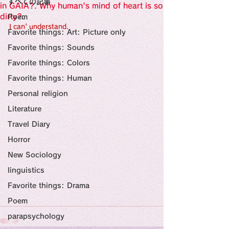
すべての記事
Sensational Medicine

in GAIA?. Why human's mind of heart is so
Synesthesia

dirty?.
Poem
Personal Religion
I can' understand.
Favorite things: Art: Picture only
Favorite things: Sounds
Favorite things: Colors
Favorite things: Human
Personal religion
Literature
Travel Diary
Horror
New Sociology
linguistics
Favorite things: Drama
Poem
parapsychology