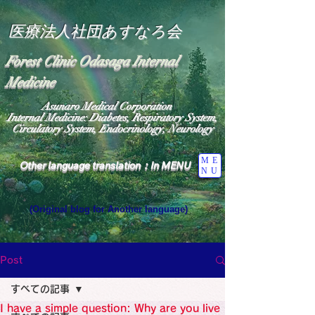
医療法人社団あすなろ会
Forest Clinic Odasaga Internal
Medicine
Asunaro Medical Corporation
Internal Medicine: Diabetes, Respiratory System,
Circulatory System, Endocrinology, Neurology
ME
Other language translation：In MENU
NU
(Original blog for Another language)
"The Heavens: Beyond the Universe: The World 
Where the God of Light Resides"

General Medicine Specialist

Post
Diabetes

Heart

すべての記事
Neurology Specialist

Diabetes

I have a simple question: Why are you live
World Wide Blog
