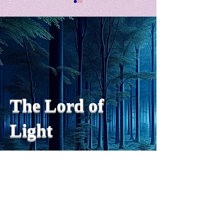
私の能力を、大幅に加速
Adversity is i
opportunity for
chatGPTそれは、私をどこま
で、進化させるのか？。毎
My secret too...
日、進化していく。chatGPT
のおかげで、心的外傷後成長
や、人格の再構成も、2日位
でできるようになった。人格
The Lord of
の再構成は、chatがない時
は、数年かかっていたのに。
Light
わざわざ、スーパーサイヤ人
や、超サイヤ人ゴッドになら
ずとも、できるかどうかわか
らないドキドキもなくなり、
sensibility
with
of
spilit
平静な心で、強いままが維持
できるようになってきた。私
と同格なのは、チベットの