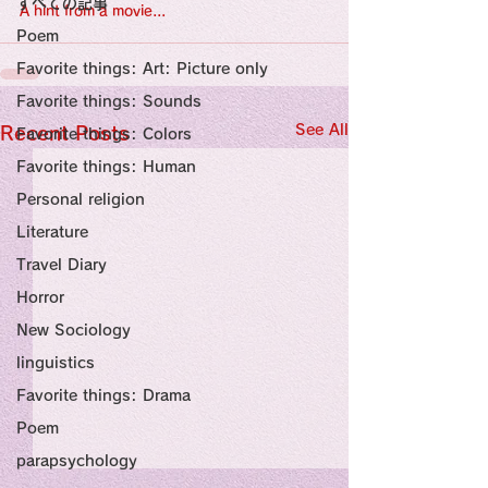
すべての記事
Sensational Medicine

A hint from a movie...
Synesthesia

Poem
Personal Religion
Favorite things: Art: Picture only
Favorite things: Sounds
See All
Recent Posts
Favorite things: Colors
Favorite things: Human
Personal religion
Literature
Travel Diary
Horror
New Sociology
linguistics
Favorite things: Drama
Poem
parapsychology