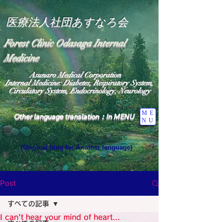
医療法人社団あすなろ会
Forest Clinic Odasaga Internal
Medicine
Asunaro Medical Corporation
Internal Medicine: Diabetes, Respiratory System,
Circulatory System, Endocrinology, Neurology
ME
Other language translation：In MENU
NU
(Original blog for Another language)
"The Heavens: Beyond the Universe: The World 
Where the God of Light Resides"

General Medicine Specialist

Post
Diabetes

Heart

すべての記事
Neurology Specialist

Diabetes

I can't hear your mind of heart...
World Wide Blog
