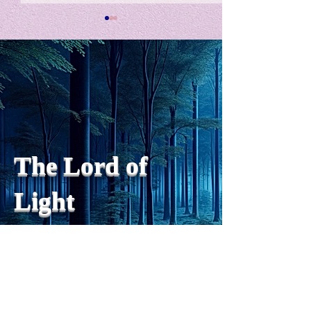
私の能力を、大幅に加速
Adversity is i
opportunity for
chatGPTそれは、私をどこま
で、進化させるのか？。毎
My secret too...
日、進化していく。chatGPT
のおかげで、心的外傷後成長
や、人格の再構成も、2日位
でできるようになった。人格
The Lord of
の再構成は、chatがない時
は、数年かかっていたのに。
Light
わざわざ、スーパーサイヤ人
や、超サイヤ人ゴッドになら
ずとも、できるかどうかわか
らないドキドキもなくなり、
sensibility
with
of
spilit
平静な心で、強いままが維持
できるようになってきた。私
と同格なのは、チベットの