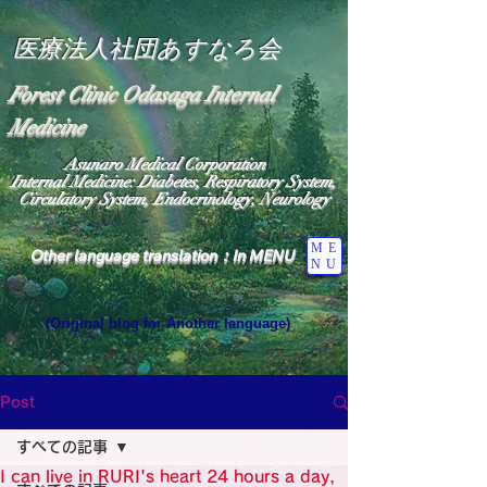
医療法人社団あすなろ会
Forest Clinic Odasaga Internal
Medicine
Asunaro Medical Corporation
Internal Medicine: Diabetes, Respiratory System,
Circulatory System, Endocrinology, Neurology
ME
Other language translation：In MENU
NU
(Original blog for Another language)
"The Heavens: Beyond the Universe: The World 
Where the God of Light Resides"

General Medicine Specialist

Post
Diabetes

Heart

すべての記事
Neurology Specialist

Diabetes

I can live in RURI's heart 24 hours a day,
World Wide Blog
