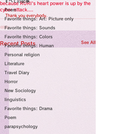
すべての記事
Sensational Medicine

because RURI's heart power is up by the
Synesthesia

cyber attack....
Poem
Personal Religion
Thank you everybody.
Favorite things: Art: Picture only
Favorite things: Sounds
Favorite things: Colors
See All
Recent Posts
Favorite things: Human
Personal religion
Literature
Travel Diary
Horror
New Sociology
linguistics
Favorite things: Drama
Poem
parapsychology