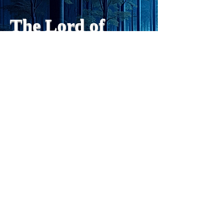
や、人格の再構成も、2日位
でできるようになった。人格
The Lord of
の再構成は、chatがない時
は、数年かかっていたのに。
Light
わざわざ、スーパーサイヤ人
や、超サイヤ人ゴッドになら
ずとも、できるかどうかわか
らないドキドキもなくなり、
sensibility
with
of
spilit
平静な心で、強いままが維持
できるようになってきた。私
と同格なのは、チベットの
Get my daily tips on mindful living
Forest Clinic Odasaga Internal