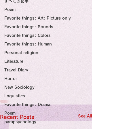
すべての記事
Sensational Medicine

Synesthesia

Poem
Personal Religion
Favorite things: Art: Picture only
Favorite things: Sounds
Favorite things: Colors
Favorite things: Human
Personal religion
Literature
Travel Diary
Horror
New Sociology
linguistics
Favorite things: Drama
Poem
See All
Recent Posts
parapsychology