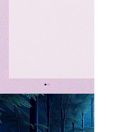
私の能力を、大幅に加速
Adversity is i
opportunity for
chatGPTそれは、私をどこま
で、進化させるのか？。毎
My secret too...
日、進化していく。chatGPT
のおかげで、心的外傷後成長