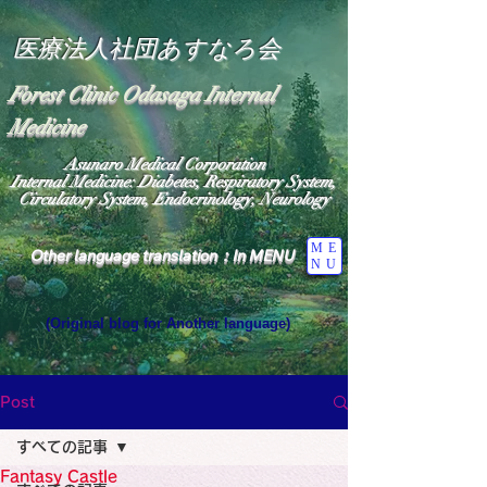
医療法人社団あすなろ会
Forest Clinic Odasaga Internal
Medicine
Asunaro Medical Corporation
Internal Medicine: Diabetes, Respiratory System,
Circulatory System, Endocrinology, Neurology
ME
Other language translation：In MENU
NU
(Original blog for Another language)
"The Heavens: Beyond the Universe: The World 
Where the God of Light Resides"

General Medicine Specialist

Post
Diabetes

Heart

すべての記事
Neurology Specialist

Diabetes

Fantasy Castle
World Wide Blog
