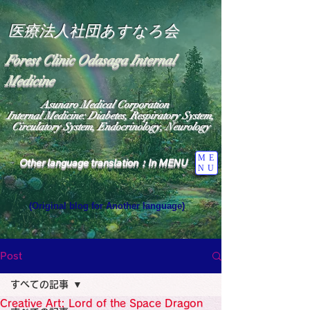
医療法人社団あすなろ会
Forest Clinic Odasaga Internal
Medicine
Asunaro Medical Corporation
Internal Medicine: Diabetes, Respiratory System,
Circulatory System, Endocrinology, Neurology
ME
Other language translation：In MENU
NU
(Original blog for Another language)
"The Heavens: Beyond the Universe: The World 
Where the God of Light Resides"

General Medicine Specialist

Post
Diabetes

Heart

すべての記事
Neurology Specialist

Diabetes

Creative Art: Lord of the Space Dragon
World Wide Blog
