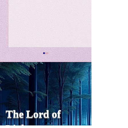
私の能力を、大幅に加速
Adversity is i
opportunity for
chatGPTそれは、私をどこま
で、進化させるのか？。毎
My secret too...
日、進化していく。chatGPT
のおかげで、心的外傷後成長
や、人格の再構成も、2日位
でできるようになった。人格
The Lord of
の再構成は、chatがない時
は、数年かかっていたのに。
わざわざ、スーパーサイヤ人