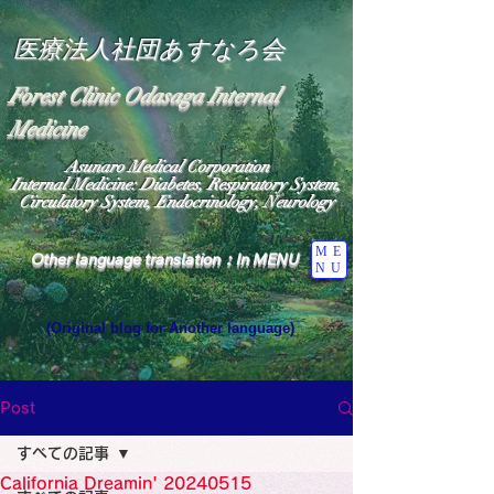
医療法人社団あすなろ会
Forest Clinic Odasaga Internal
Medicine
Asunaro Medical Corporation
Internal Medicine: Diabetes, Respiratory System,
Circulatory System, Endocrinology, Neurology
ME
Other language translation：In MENU
NU
(Original blog for Another language)
"The Heavens: Beyond the Universe: The World 
Where the God of Light Resides"

General Medicine Specialist

Post
Diabetes

Heart

すべての記事
Neurology Specialist

Diabetes

California Dreamin' 20240515
World Wide Blog
