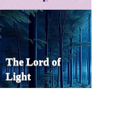
私の能力を、大幅に加速
Adversity is i
opportunity for
chatGPTそれは、私をどこま
で、進化させるのか？。毎
My secret too...
日、進化していく。chatGPT
のおかげで、心的外傷後成長
や、人格の再構成も、2日位
でできるようになった。人格
The Lord of
の再構成は、chatがない時
は、数年かかっていたのに。
Light
わざわざ、スーパーサイヤ人
や、超サイヤ人ゴッドになら
ずとも、できるかどうかわか
らないドキドキもなくなり、
sensibility
with
of
spilit
平静な心で、強いままが維持
できるようになってきた。私
と同格なのは、チベットの