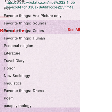
すべての記事
Sensational Medicine

https://static.wixstatic.com/mp3/c032f1_5b
Synesthesia

8bb4cb847d4336a78efdd1ccbe225f.m4a
Poem
Personal Religion
Favorite things: Art: Picture only
Favorite things: Sounds
See All
Recent Posts
Favorite things: Colors
Favorite things: Human
Personal religion
Literature
Travel Diary
Horror
New Sociology
linguistics
Favorite things: Drama
Poem
parapsychology