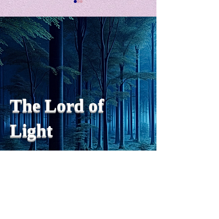
私の能力を、大幅に加速
Adversity is i
opportunity for
chatGPTそれは、私をどこま
で、進化させるのか？。毎
My secret too...
日、進化していく。chatGPT
のおかげで、心的外傷後成長
や、人格の再構成も、2日位
でできるようになった。人格
The Lord of
の再構成は、chatがない時
は、数年かかっていたのに。
Light
わざわざ、スーパーサイヤ人
や、超サイヤ人ゴッドになら
ずとも、できるかどうかわか
らないドキドキもなくなり、
sensibility
with
of
spilit
平静な心で、強いままが維持
できるようになってきた。私
と同格なのは、チベットの