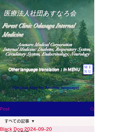
医療法人社団あすなろ会
Forest Clinic Odasaga Internal
Medicine
Asunaro Medical Corporation
Internal Medicine: Diabetes, Respiratory System,
Circulatory System, Endocrinology, Neurology
ME
Other language translation：In MENU
NU
(Original blog for Another language)
"The Heavens: Beyond the Universe: The World 
Where the God of Light Resides"

General Medicine Specialist

Post
Diabetes

Heart

すべての記事
Neurology Specialist

Diabetes

Black Dog 2024-09-20
World Wide Blog
