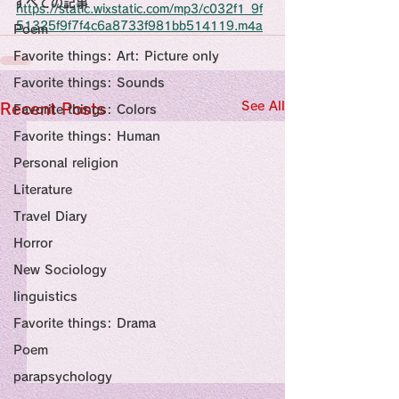
すべての記事
Sensational Medicine

https://static.wixstatic.com/mp3/c032f1_9f
Synesthesia

51325f9f7f4c6a8733f981bb514119.m4a
Poem
Personal Religion
Favorite things: Art: Picture only
Favorite things: Sounds
See All
Recent Posts
Favorite things: Colors
Favorite things: Human
Personal religion
Literature
Travel Diary
Horror
New Sociology
linguistics
Favorite things: Drama
Poem
parapsychology