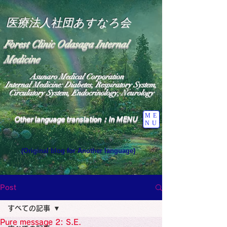
医療法人社団あすなろ会
Forest Clinic Odasaga Internal
Medicine
Asunaro Medical Corporation
Internal Medicine: Diabetes, Respiratory System,
Circulatory System, Endocrinology, Neurology
ME
Other language translation：In MENU
NU
(Original blog for Another language)
"The Heavens: Beyond the Universe: The World 
Where the God of Light Resides"

General Medicine Specialist

Post
Diabetes

Heart

すべての記事
Neurology Specialist

Diabetes

Pure message 2: S.E.
World Wide Blog
