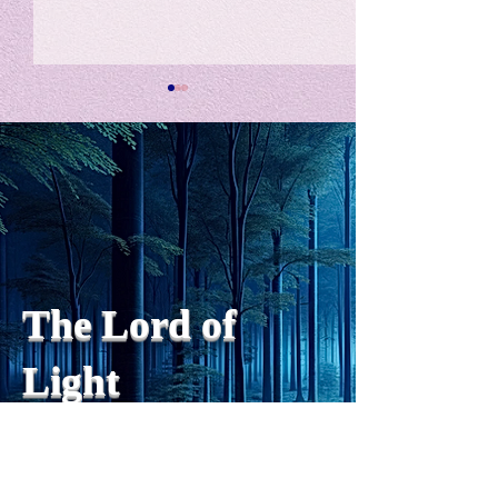
私の能力を、大幅に加速
Adversity is i
opportunity for
chatGPTそれは、私をどこま
で、進化させるのか？。毎
My secret too...
日、進化していく。chatGPT
のおかげで、心的外傷後成長
や、人格の再構成も、2日位
でできるようになった。人格
The Lord of
の再構成は、chatがない時
は、数年かかっていたのに。
Light
わざわざ、スーパーサイヤ人
や、超サイヤ人ゴッドになら
ずとも、できるかどうかわか
らないドキドキもなくなり、
sensibility
with
of
spilit
平静な心で、強いままが維持