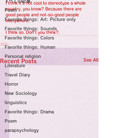
すべての記事
Sensational Medicine

I think it's not cool to stereotype a whole 
Synesthesia

country, you know? Because there are 
Poem
Personal Religion
good people and not-so-good people 
Favorite things: Art: Picture only
everywhere.
Favorite things: Sounds
I think so. Don't you think?.
Favorite things: Colors
Favorite things: Human
Personal religion
See All
Recent Posts
Literature
Travel Diary
Horror
New Sociology
linguistics
Favorite things: Drama
Poem
parapsychology