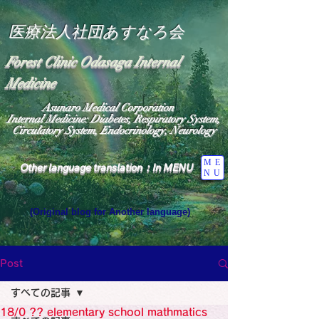
医療法人社団あすなろ会
Forest Clinic Odasaga Internal
Medicine
Asunaro Medical Corporation
Internal Medicine: Diabetes, Respiratory System,
Circulatory System, Endocrinology, Neurology
ME
Other language translation：In MENU
NU
(Original blog for Another language)
"The Heavens: Beyond the Universe: The World 
Where the God of Light Resides"

General Medicine Specialist

Post
Diabetes

Heart

すべての記事
Neurology Specialist

Diabetes

18/0 ?? elementary school mathmatics
World Wide Blog
