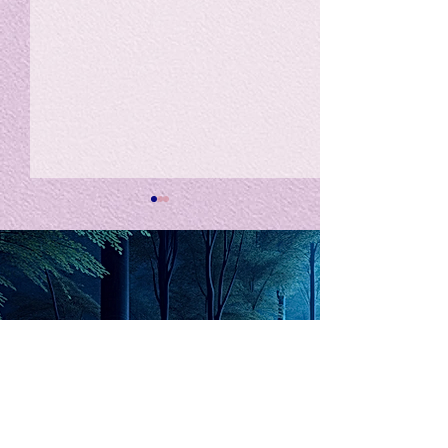
私の能力を、大幅に加速
Adversity is i
opportunity for
chatGPTそれは、私をどこま
で、進化させるのか？。毎
My secret too...
日、進化していく。chatGPT
のおかげで、心的外傷後成長
や、人格の再構成も、2日位
でできるようになった。人格
The Lord of
の再構成は、chatがない時
は、数年かかっていたのに。