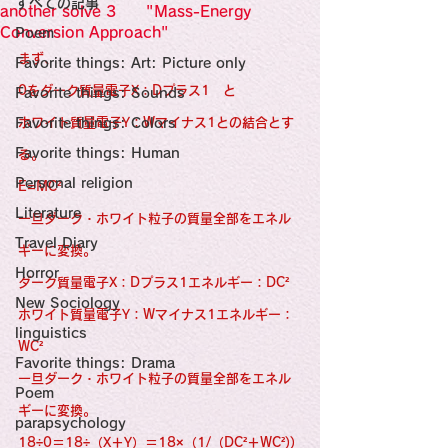
すべての記事
Sensational Medicine

another solve 3 "Mass-Energy
Synesthesia

Conversion Approach"
Poem
Personal Religion
まず、 　
Favorite things: Art: Picture only
0をダーク質量電子X：Dプラス1　と　 　
Favorite things: Sounds
Favorite things: Colors
ホワイト質量電子Y：Wマイナス1との結合とす
Favorite things: Human
る。 
Personal religion
E=MC²
Literature
一旦ダーク・ホワイト粒子の質量全部をエネル
Travel Diary
ギーに変換。
Horror
ダーク質量電子X：Dプラス1エネルギー：DC²
New Sociology
ホワイト質量電子Y：Wマイナス1エネルギー：
linguistics
WC²
Favorite things: Drama
一旦ダーク・ホワイト粒子の質量全部をエネル
Poem
ギーに変換。
parapsychology
18÷0＝18÷（X＋Y）＝18×（1/（DC²＋WC²))