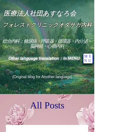
医療法人社団あすなろ会
フォレストクリニックオダサガ内科
総合内科：糖尿病・呼吸器・循環器・内分泌・
脳神経・心療内科
ME
Other language translation：In MENU
NU
(Original blog for Another language)
"The Heavens: Beyond the Universe: The World 
Where the God of Light Resides"

All Posts
総合内科専門医

糖尿病

心

神経内科専門医

糖尿病

World Wide Blog
