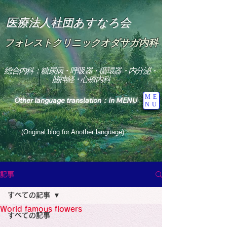
医療法人社団あすなろ会
フォレストクリニックオダサガ内科
総合内科：糖尿病・呼吸器・循環器・内分泌・
脳神経・心療内科
ME
Other language translation：In MENU
NU
(Original blog for Another language)
"The Heavens: Beyond the Universe: The World 
Where the God of Light Resides"

記事
総合内科専門医

糖尿病

すべての記事
心

神経内科専門医

World famous flowers
糖尿病

すべての記事
World Wide Blog
