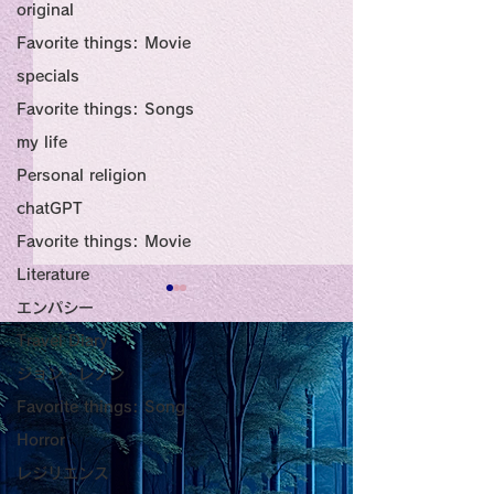
original
Favorite things: Movie
specials
Favorite things: Songs
my life
Personal religion
chatGPT
Favorite things: Movie
Literature
エンパシー
Title: Death Affirmation
甘い物好きの人
Travel Diary
as a Generator of
いようにするた
ジョン・レノン
Mental Vitality
腹が膨れて、カ
AbstractThis paper argues
甘い物好きの人が
Favorite things: Song
that “death affirmation” is
うにするために。
少ないものは？
Horror
fundamentally different
て、カロリーが少
レジリエンス
from the classical
は？。 「甘い物