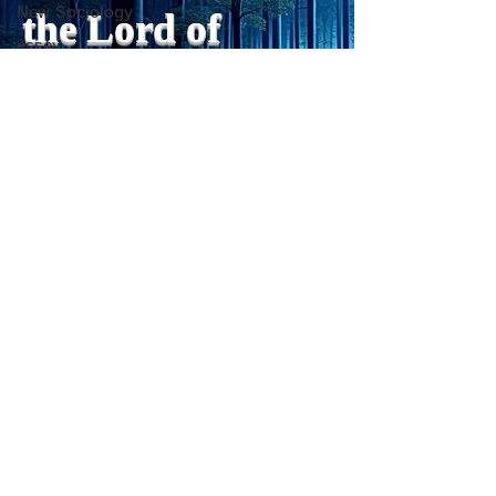
New Sociology
psychological concept of
ない」ためには、
the Lord of
“death acceptance.”
禁止するより、“
essey
Death acceptance tends
ませる低カロリー
Light
linguistics
to function as an entropic
に満たすのが一番
Favorite things: Drama
leveling
す。🍐 お腹が膨
脳科学
ーが少ないもの 1
sensibility of
with
s
pilit
ー・無糖ゼリー最
PC心理学
ほぼ水分＋食物繊
一般心理学
を少し使えば「甘
自己啓発・心理学
をかなり鎮められま
超心理学
こんにゃく・しら
ーが
詩
Medical Trivia
Photo: Nature
Get my daily tips on mindful living
Essey
Forest Clinic Odasaga Internal
physics
Medicine
Poems