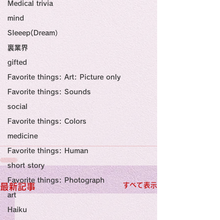
感性診療

Medical trivia
Synesthesia

Personal Religion
mind
Sleeep(Dream）
裏業界
gifted
Favorite things: Art: Picture only
Favorite things: Sounds
social
Favorite things: Colors
medicine
Favorite things: Human
short story
Favorite things: Photograph
すべて表示
最新記事
art
Haiku