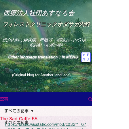
医療法人社団あすなろ会
フォレストクリニックオダサガ内科
総合内科：糖尿病・呼吸器・循環器・内分泌・
脳神経・心療内科
ME
Other language translation：In MENU
NU
(Original blog for Another language)
"The Heavens: Beyond the Universe: The World 
Where the God of Light Resides"

記事
総合内科専門医

糖尿病

すべての記事
心

神経内科専門医

The Sad Caffe 65
糖尿病

すべての記事
World Wide Blog

https://static.wixstatic.com/mp3/c032f1_67