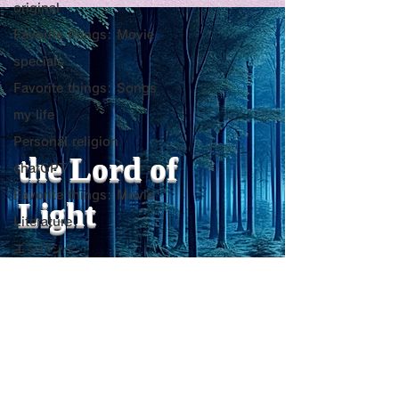
original
as a Generator of
いようにするた
Favorite things: Movie
Mental Vitality
腹が膨れて、カ
specials
AbstractThis paper argues
甘い物好きの人が
Favorite things: Songs
that “death affirmation” is
うにするために。
少ないものは？
fundamentally different
て、カロリーが少
my life
from the classical
は？。 「甘い物
Personal religion
psychological concept of
ない」ためには、
the Lord of
chatGPT
“death acceptance.”
禁止するより、“
Favorite things: Movie
Death acceptance tends
ませる低カロリー
Light
to function as an entropic
に満たすのが一番
Literature
leveling
す。🍐 お腹が膨
エンパシー
ーが少ないもの 1
Travel Diary
sensibility of
with
s
pilit
ー・無糖ゼリー最
ジョン・レノン
ほぼ水分＋食物繊
を少し使えば「甘
Favorite things: Song
をかなり鎮められま
Horror
こんにゃく・しら
レジリエンス
ーが