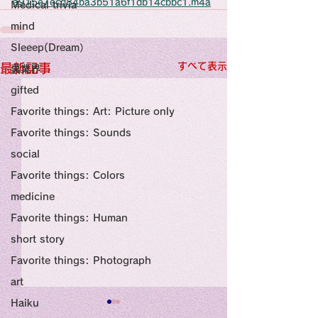
感性診療

a915e7ecd84ba3b51a6f1db14cbbc1.m4a
Medical trivia
Synesthesia

Personal Religion
mind
Sleeep(Dream）
すべて表示
最新記事
裏業界
gifted
Favorite things: Art: Picture only
Favorite things: Sounds
social
Favorite things: Colors
medicine
Favorite things: Human
short story
Favorite things: Photograph
art
Haiku
Title: Death Affirmation
甘い物好きの人