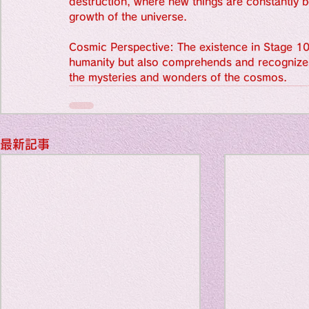
destruction, where new things are constantly b
Favorite thi
growth of the universe.
Cosmic Perspective: The existence in Stage 1
humanity but also comprehends and recognizes t
short story
the mysteries and wonders of the cosmos.
Favorite thin
最新記事
Haiku
origina
Favorite thin
Favorite thin