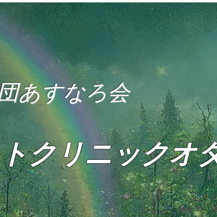
団あすなろ会
トクリニックオ