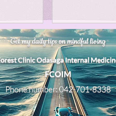
gion
chatGPT
gs: Movie
h Affirmation as
甘い物好きの人が太らない
Get my daily tips on mindful living
r of Mental
うにするために。お腹が膨
て、カロリーが少ないもの
ンパシー
s paper argues
甘い物好きの人が太らないよ
Forest Clinic Odasaga Internal Medicin
affirmation” is
にするために。お腹が膨れて
は？。
y different from
カロリーが少ないものは？。
​FCOIM
l psychological
「甘い物好きが太らない」た
ジョン・レノン
“death
には、甘味を完全禁止するよ
” Death
Phone number: 042-701-8338
り、“胃をふくらませる低カロ
tends to function
ー素材”で先に満たすのが一番
gs: Song
Horro
ic leveling
実的です。🍐 お腹が膨れてカ
リーが少ないもの 1. 寒天ゼ
ー・無糖ゼリー最強クラス。