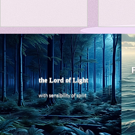
Personal reli
Favorite thin
政府の医療費削減政策の裏読
Title: Deat
み
a Generato
Vitality
Literature
エ
ここ数年、異常に、予防接種が
AbstractThi
増えている。しかも高い。 超私
that “death 
的に、原因を考察してみた。
the Lord of Light
fundamentall
1，製薬メーカーが、薬価の引き
the classica
Travel Diary
下げで薬の開発より予防接種の
concept of 
sensibility of
with
s
pilit
開発にシフト。 2，政府は自費
acceptance.
の予防施主の超早期認可するこ
acceptance 
Favorite thin
とで、保険診療による疾病を減
as an entrop
少させ、 自費予防接種を促
進。自費ならば、疾病に対する