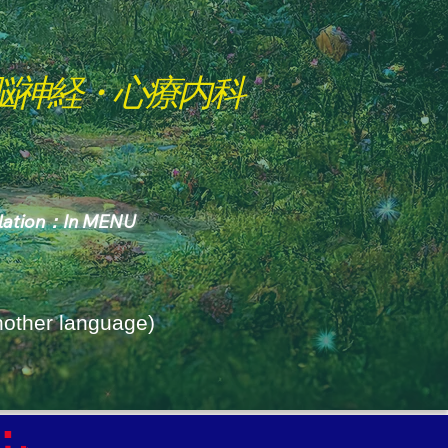
脳神経・心療内科
slation：In MENU
Another language)