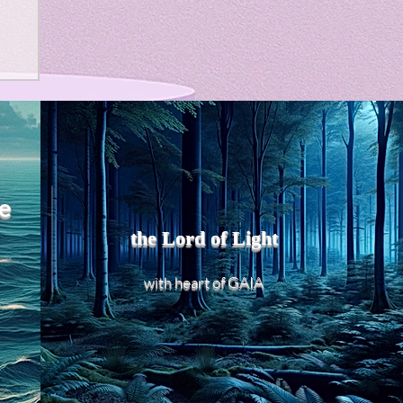
よ
れ
う
e
、
the Lord of Light
め
heart of GAIA
with
リ
現
r
ロ
リ
ほ