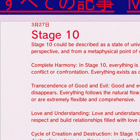
すべての記事
M
神経内科専門医

糖尿病

World Wide Blog

Sleeep(Drea
3月27日
感性診療

Stage 10
Synesthesia

Personal Religion
Stage 10 could be described as a state of univ
Favorite thing
perspective, and from a metaphysical point of v
Complete Harmony: In Stage 10, everything is 
Favorite thin
conflict or confrontation. Everything exists as
Transcendence of Good and Evil: Good and evi
disappears. Everything follows the natural flow
Favorite thin
or are extremely flexible and comprehensive.
Love and Understanding: Love and understandin
medicine
respect and build relationships filled with lov
Cycle of Creation and Destruction: In Stage 10