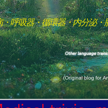
病・呼吸器・循環器・内分泌・
Other language tran
(Original blog for 
rld Where the God of Light Resides"
