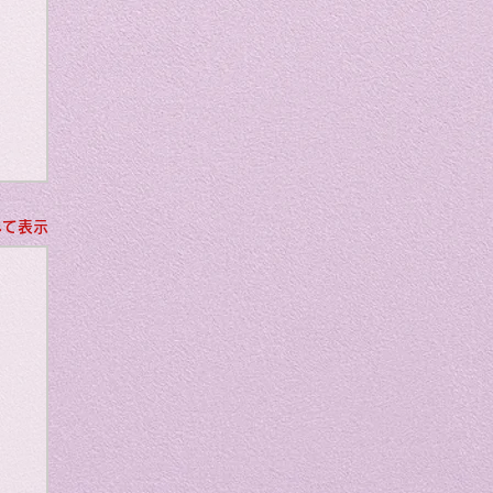
art
べて表示
als
fe