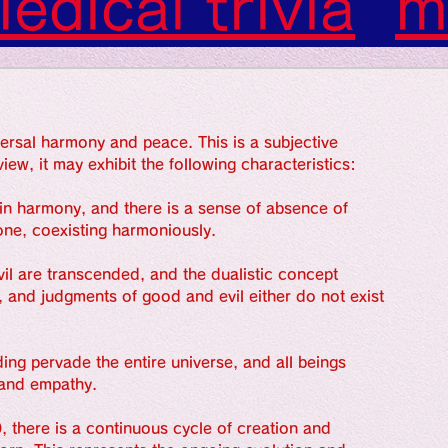
edical trivia
m
m）
裏業界
gif
ersal harmony and peace. This is a subjective 
s: Art: Picture
iew, it may exhibit the following characteristics:
in harmony, and there is a sense of absence of 
gs: Sounds
soc
 one, coexisting harmoniously.
l are transcended, and the dualistic concept 
, and judgments of good and evil either do not exist 
gs: Colors
g pervade the entire universe, and all beings 
e and empathy.
, there is a continuous cycle of creation and 