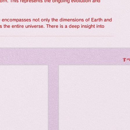
orn. This represents the ongoing evolution and 
ngs: Human
0 encompasses not only the dimensions of Earth and 
he entire universe. There is a deep insight into 
gs: Photograph
す
l
gs: Movie
speci
gs: Songs
my li