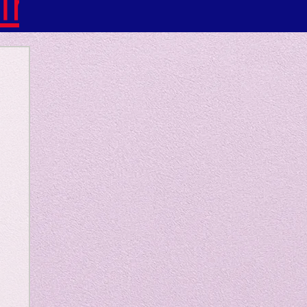
ind
ted
 only
ial