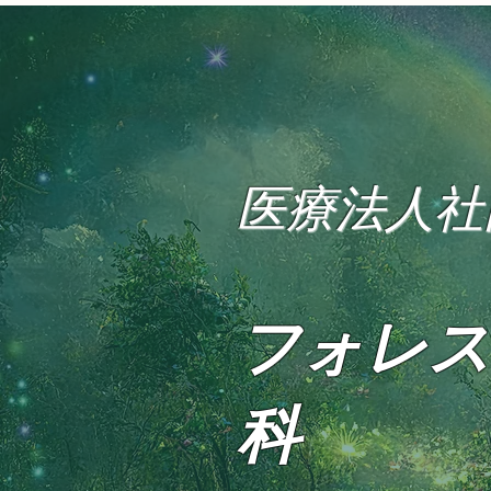
医療法人社
フォレス
科