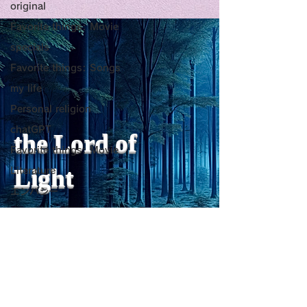
original
Title: Death Affirmation
甘い物好きの人
Favorite things: Movie
as a Generator of
いようにするた
specials
Mental Vitality
腹が膨れて、カ
AbstractThis paper argues
甘い物好きの人が
Favorite things: Songs
that “death affirmation” is
うにするために。
少ないものは？
my life
fundamentally different
て、カロリーが少
Personal religion
from the classical
は？。 「甘い物
chatGPT
psychological concept of
ない」ためには、
the Lord of
“death acceptance.”
禁止するより、“
Favorite things: Movie
Death acceptance tends
ませる低カロリー
Light
Literature
to function as an entropic
に満たすのが一番
エンパシー
leveling
す。🍐 お腹が膨
Travel Diary
ーが少ないもの 1
sensibility of
with
s
pilit
ー・無糖ゼリー最
ジョン・レノン
ほぼ水分＋食物繊
Favorite things: Song
を少し使えば「甘
Horror
をかなり鎮められま
レジリエンス
こんにゃく・しら