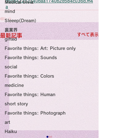
感性診療

86ba42252340baa1740b2d584c036d.m4
Medical trivia
Synesthesia

a
Personal Religion
mind
Sleeep(Dream）
裏業界
すべて表示
最新記事
gifted
Favorite things: Art: Picture only
Favorite things: Sounds
social
Favorite things: Colors
medicine
Favorite things: Human
short story
Favorite things: Photograph
art
Haiku