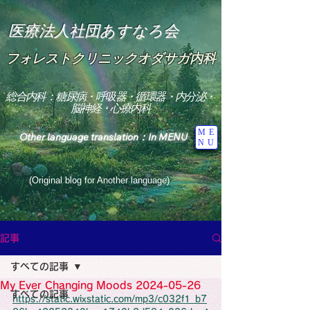
医療法人社団あすなろ会
フォレストクリニックオダサガ内科
総合内科：糖尿病・呼吸器・循環器・内分泌・
脳神経・心療内科
ME
Other language translation：In MENU
NU
(Original blog for Another language)
"The Heavens: Beyond the Universe: The World 
Where the God of Light Resides"

記事
総合内科専門医

糖尿病

すべての記事
心

神経内科専門医

My Ever Changing Moods 2024-05-26
糖尿病

すべての記事
World Wide Blog

https://static.wixstatic.com/mp3/c032f1_b7