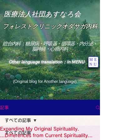
医療法人社団あすなろ会
フォレストクリニックオダサガ内科
総合内科：糖尿病・呼吸器・循環器・内分泌・
脳神経・心療内科
ME
Other language translation：In MENU
NU
(Original blog for Another language)
"The Heavens: Beyond the Universe: The World 
Where the God of Light Resides"

記事
総合内科専門医

糖尿病

すべての記事
心

神経内科専門医

Expanding My Original Spirituality.
糖尿病

すべての記事
World Wide Blog

...Differences from Current Spirituality...