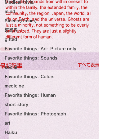
感性診療

Spirituality expands from within oneself to 
Medical trivia
Synesthesia

within the family, the extended family, the 
Personal Religion
mind
community, the region, Japan, the world, all 
life on Earth, and the universe. Ghosts are 
Sleeep(Dream）
just a minority, not something to be overly 
裏業界
emphasized. They are just a slightly 
different form of human.
gifted
Favorite things: Art: Picture only
Favorite things: Sounds
すべて表示
最新記事
social
Favorite things: Colors
medicine
Favorite things: Human
short story
Favorite things: Photograph
art
Haiku