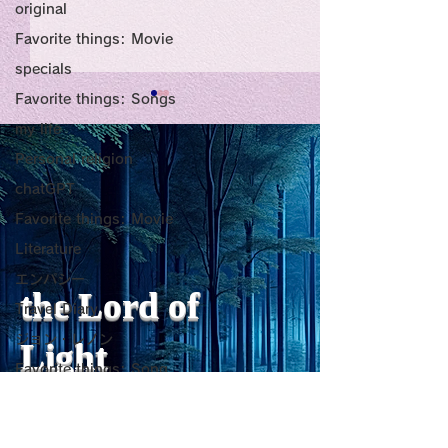
original
Favorite things: Movie
specials
Favorite things: Songs
Title: Death Affirmation
甘い物好きの人
my life
as a Generator of
いようにするた
Personal religion
Mental Vitality
腹が膨れて、カ
chatGPT
AbstractThis paper argues
甘い物好きの人が
Favorite things: Movie
that “death affirmation” is
うにするために。
少ないものは？
fundamentally different
て、カロリーが少
Literature
from the classical
は？。 「甘い物
エンパシー
psychological concept of
ない」ためには、
the Lord of
Travel Diary
“death acceptance.”
禁止するより、“
ジョン・レノン
Death acceptance tends
ませる低カロリー
Light
to function as an entropic
に満たすのが一番
Favorite things: Song
leveling
す。🍐 お腹が膨
Horror
ーが少ないもの 1
レジリエンス
sensibility of
with
s
pilit
ー・無糖ゼリー最