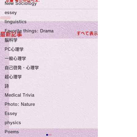
트를 확인하십시오.
New Sociology
essey
linguistics
Favorite things: Drama
すべて表示
最新記事
脳科学
PC心理学
一般心理学
自己啓発・心理学
超心理学
詩
Medical Trivia
Photo: Nature
Essey
physics
Poems