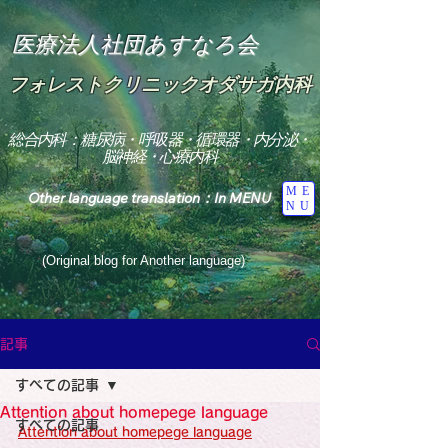
医療法人社団あすなろ会
フォレストクリニックオダサガ内科
総合内科：糖尿病・呼吸器・循環器・内分泌・
脳神経・心療内科
ME
Other language translation：In MENU
NU
(Original blog for Another language)
"The Heavens: Beyond the Universe: The World 
Where the God of Light Resides"

記事
総合内科専門医

糖尿病

すべての記事
心

神経内科専門医

Attention about homepege language
糖尿病

すべての記事
World Wide Blog

Attention about homepege language