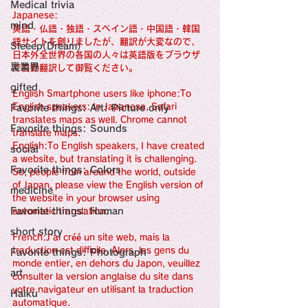
感性診療

Medical trivia
Synesthesia

Japanese:
Personal Religion
mind
英語・仏語・独語・スペイン語・中国語・韓国
語サイトを創りましたが、翻訳が大変なので、
Sleeep(Dream）
日本外全世界の各国の人々は英語版をブラウザ
裏業界
で自動翻訳して御覧ください。
gifted
English Smartphone users like iphone:To 
English speakers: In Japanese, Safari 
Favorite things: Art: Picture only
translates maps as well. Chrome cannot 
Favorite things: Sounds
translate maps.
English:To English speakers, I have created 
social
a website, but translating it is challenging. 
Favorite things: Colors
So, people from around the world, outside 
of Japan, please view the English version of 
medicine
the website in your browser using 
Favorite things: Human
automatic translation.
short story
French:J'ai créé un site web, mais la 
traduction est difficile. Alors, les gens du 
Favorite things: Photograph
monde entier, en dehors du Japon, veuillez 
art
consulter la version anglaise du site dans 
votre navigateur en utilisant la traduction 
Haiku
automatique.