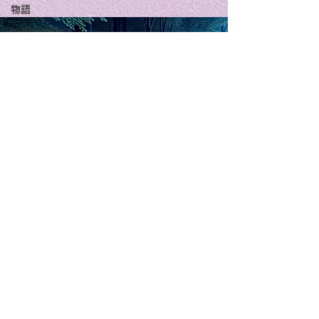
Title: Death Affirmation
甘い物好きの人
物語
mathematics
as a Generator of
いようにするた
Sing
Mental Vitality
腹が膨れて、カ
AbstractThis paper argues
甘い物好きの人が
ショートストーリー
that “death affirmation” is
うにするために。
少ないものは？
呼吸器学
fundamentally different
て、カロリーが少
甲状腺
from the classical
は？。 「甘い物
psychological concept of
ない」ためには、
the Lord of
脳神経内科学
“death acceptance.”
禁止するより、“
Poem and Songs
Death acceptance tends
ませる低カロリー
Light
music
to function as an entropic
に満たすのが一番
Medical and Psychology
leveling
す。🍐 お腹が膨
ーが少ないもの 1
Ideal World
sensibility of
with
s
pilit
ー・無糖ゼリー最
ほぼ水分＋食物繊
を少し使えば「甘
をかなり鎮められま
こんにゃく・しら