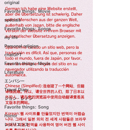
original
German:Ich habe eine Website erstellt, 
Favorite things: Movie
aber die Übersetzung ist schwierig. Daher 
specials
sollten Menschen aus der ganzen Welt, 
außerhalb von Japan, bitte die englische 
Favorite things: Songs
Version der Website in Ihrem Browser mit 
automatischer Übersetzung anzeigen.
my life
Personal religion
Spanish:He creado un sitio web, pero la 
traducción es difícil. Así que, personas de 
chatGPT
todo el mundo, fuera de Japón, por favor, 
Favorite things: Movie
vean la versión en inglés del sitio en su 
navegador utilizando la traducción 
Literature
automática.
エンパシー
Chinese (Simplified):我创建了一个网站，但翻
Travel Diary
译很困难。所以，请全世界的人们，除了日本以
外的人，请在您的浏览器中使用自动翻译查看英
ジョン・レノン
文版本的网站。
Favorite things: Song
Korean:웹 사이트를 만들었지만 번역이 어렵습
Horror
니다. 그래서 일본 외의 전 세계 사람들은 브라우
レジリエンス
저에서 자동 번역을 사용하여 영어 버전 웹 사이