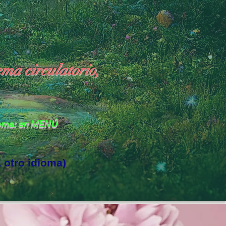
ema circulatorio,
ioma: en MENÚ
a otro idioma)