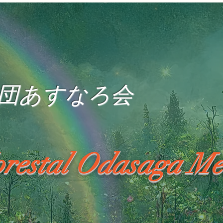
団あすなろ会
orestal Odasaga Me