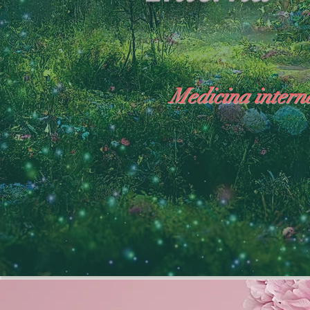
Medicina interna:
"Los Cielos: Más allá del Universo: El Mun
Especialista en medicina interna general

diabetes

corazón
