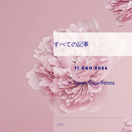
Neurólogo

diabetes

Blog mundial

Atención médica sensible

sinestesia

Religión personal
すべての記事
11 ago 2024
♬ Seven Days Beleza