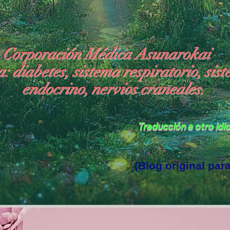
Corporación Médica Asunarokai
 diabetes, sistema respiratorio, sist
endocrino, nervios craneales.
Traducción a otro id
(Blog original par
do Donde Reside el Dios de la Luz"
