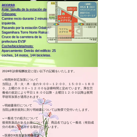
acceso
A pie: taquilla de la estación de
Odasaga:
Camine recto durante 2 minutos a la
izquierda.
Pasando por la estación Odakyu
Sagamihara Torre Norte Rakual.
Cruce de la carretera de la
prefectura EV3F
Coche/bicicleta/moto:
Aparcamiento: Detrás del edificio: 25
coches, 14 motos, 144 bicicletas.
2024年診療報酬改定に従い以下の記載をいたします。
▼時間外対応加算について
当院は、月・火・木・金の９:００～１２:００、１５:００～１８:０
０、土曜の９:００～１２:００を診療時間と定めています。厚生労
働省の規定により平日１８:００以降・土曜日１２:００以降は夜間
早朝等加算が適用されます。
▼明細書発行について
当院は療担規則に則り明細書については無償で交付いたします。
▼一般名での処方について
後発医薬品があるお薬については、商品名ではなく一般名（有効成
分の名称）で処方する場合がございます。
▼医療DX推進体制整備加算