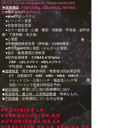
18:00 No se requieren reservaciones
Blog mundial

Cerrado
: miércoles, sábados, tardes,
Atención médica sensible

★
医療機器
domingos, festivos
sinestesia

●電子カルテ
Religión personal
●ipad問診システム
●レントゲン装置
●骨密度測定装置
●カラー超音波（心臓・腹部・頚動脈・甲状腺・副甲状
腺・下肢静脈・前立腺）
●心電図
●呼吸機能検査装置（肺年齢・COPD検査）
●携帯型24時間心電図（ホルター心電図）
●血圧・酸素濃度計測装置
●院内血液検査：​COBAS b101plus：
​
CRP・LDLｺﾚｽﾃﾛｰﾙ・HDLｺﾚｽﾃﾛｰﾙ・
中性脂肪・HbA1c・血糖
◉
連携検査
：国立相模原病院：検査後当院結果説明
CT・冠動脈CT・MRI・MRV・MRA・MRCP・
トレッドミル・心筋シンチ・脳血流シンチ等
当院パソコンで直接日時指定予約。​
◉
紹介病院
：希望に応じ他の医療機関に紹介。
◉
美容師等・雇入時・入学時診断書
：簡易なもの。
​◉
予防接種
：​定期通院している方は実施
Prohibida la
reproducción no
autorizada de la
dirección de la página de