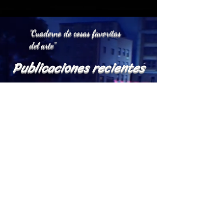
"Cuaderno de cosas favoritas
del arte"
Publicaciones recientes
♬ Seven Days Beleza
11 ago 2024
Más publicaciones