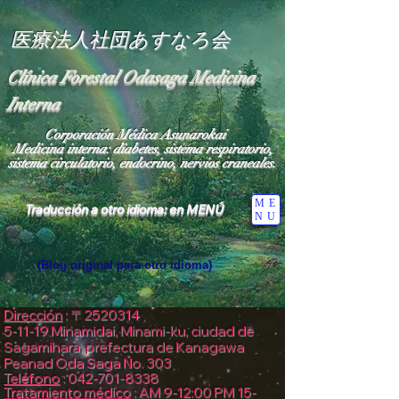
医療法人社団あすなろ会
Clínica Forestal Odasaga Medicina
Interna
Corporación Médica Asunarokai
Medicina interna: diabetes, sistema respiratorio,
sistema circulatorio, endocrino, nervios craneales.
ME
Traducción a otro idioma: en MENÚ
NU
(Blog original para otro idioma)
"Los Cielos: Más allá del Universo: El Mundo 
Donde Reside el Dios de la Luz"

Dirección
: 〒2520314
5-11-19 Minamidai, Minami-ku, ciudad de
Especialista en medicina interna general

Sagamihara,
prefectura de Kanagawa
diabetes

Peanad Oda Saga No. 303
corazón

Teléfono
:
042-701-8338
Neurólogo

Tratamiento médico
: AM 9-12:00 PM 15-
diabetes
