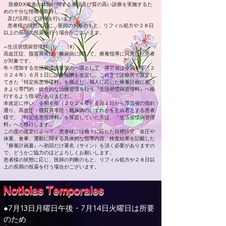
医療DX推進の体制に関する事項及び質の高い診療を実施するた
めの十分な情報を取得し、
及び活用して診療を行います。
患者様の状態に応じ、医師の判断のもと、リフィル処方や２８日
以上の長期の投薬を行う場合がございます。
▼生活習慣病管理料（Ⅰ）・（Ⅱ）
高血圧症、脂質異常症、糖尿病に関して、療養指導に同意した患者
が対象です。
年々増加する生活習慣病対策の一環として、厚労省は令和６年（２
０２４年）６月１日に診療報酬を改定し、これまで診療所で算定し
てきた『特定疾患管理料』を廃止し、個人に応じた療養計画に基づ
きより専門的・総合的な治療管理を行う『生活習慣病管理料』へ移
行するよう指示がありました。
本改定に伴い、令和６年（２０２４年）６月１日から厚労省の指針
通り、高血圧・脂質異常症・糖尿病のいずれかを主病名とする患者
様で、『特定疾患管理料』を算定していた方は、『生活習慣病管理
料』へと移行します。
この度の改定によって、患者様には個々に応じた目標設定、血圧や
体重、食事、運動に関する具体的な指導内容、検査結果を記載した
『療養計画書』へ初回だけ署名（サイン）を頂く必要がありますの
で、どうかご協力のほどよろしくお願いします。
患者様の状態に応じ、医師の判断のもと、リフィル処方や２８日以
上の長期の投薬を行う場合がございます。
Noticias Temporales
●7月13日月曜日午後・7月14日火曜日は所要
のため