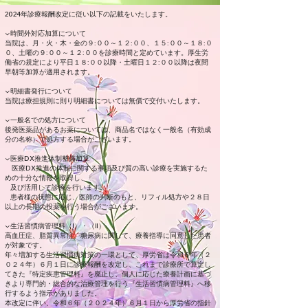
2024年診療報酬改定に従い以下の記載をいたします。
▼時間外対応加算について
当院は、月・火・木・金の９:００～１２:００、１５:００～１８:０
０、土曜の９:００～１２:００を診療時間と定めています。厚生労
働省の規定により平日１８:００以降・土曜日１２:００以降は夜間
早朝等加算が適用されます。
▼明細書発行について
当院は療担規則に則り明細書については無償で交付いたします。
▼一般名での処方について
後発医薬品があるお薬については、商品名ではなく一般名（有効成
分の名称）で処方する場合がございます。
▼医療DX推進体制整備加算
医療DX推進の体制に関する事項及び質の高い診療を実施するた
めの十分な情報を取得し、
及び活用して診療を行います。
患者様の状態に応じ、医師の判断のもと、リフィル処方や２８日
以上の長期の投薬を行う場合がございます。
▼生活習慣病管理料（Ⅰ）・（Ⅱ）
高血圧症、脂質異常症、糖尿病に関して、療養指導に同意した患者
が対象です。
年々増加する生活習慣病対策の一環として、厚労省は令和６年（２
０２４年）６月１日に診療報酬を改定し、これまで診療所で算定し
てきた『特定疾患管理料』を廃止し、個人に応じた療養計画に基づ
きより専門的・総合的な治療管理を行う『生活習慣病管理料』へ移
行するよう指示がありました。
本改定に伴い、令和６年（２０２４年）６月１日から厚労省の指針