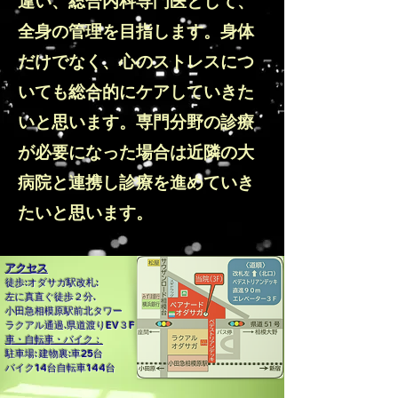
違い、総合内科専門医として、
全身の管理を目指します。身体
だけでなく、心のストレスにつ
いても総合的にケアしていきた
いと思います。専門分野の診療
が必要になった場合は近隣の大
病院と連携し診療を進めていき
たいと思います。
​アクセス
徒歩:オダサガ駅改札:
左に真直ぐ徒歩２分.
小田急相模原駅前北タワー
ラクアル通過.県道渡りEV３F
車・自転車・バイク：
駐車場: 建物裏:車25台
バイク14台自転車144台