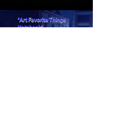
"Art Favorite Things
Notebook"
Recent Posts
Aucun post publié
dans cette langue
actuellement
Dès que de nouveaux posts
seront publiés, vous les verrez
ici.