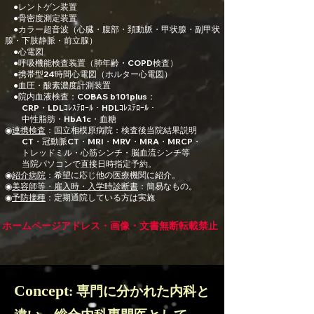
●レントゲン装置
●骨密度測定装置
●カラー超音波（心臓・腹部・頚動脈・甲状腺・副甲状
腺・下肢静脈・前立腺）
●心電図
●呼吸機能検査装置（肺年齢・COPD検査）
●携帯型24時間心電図（ホルター心電図）
●血圧・酸素濃度計測装置
●院内血液検査：​COBAS b101plus：
​
CRP・LDLｺﾚｽﾃﾛｰﾙ・HDLｺﾚｽﾃﾛｰﾙ・
中性脂肪・HbA1c・血糖
◉
連携検査
：国立相模原病院：検査後当院結果説明
CT・冠動脈CT・MRI・MRV・MRA・MRCP・
トレッドミル・心筋シンチ・脳血流シンチ等
当院パソコンで直接日時指定予約。​
◉
紹介病院
：希望に応じ他の医療機関に紹介。
◉
美容師等・雇入時・入学時診断書
：簡易なもの。
​◉
予防接種
：​定期通院している方は実施
ホームページアドレス・画像・文書無断転載禁止
Concept
: 専門に分かれた内科と