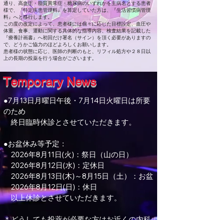
通り、高血圧・脂質異常症・糖尿病のいずれかを主病名とする患者
様で、『特定疾患管理料』を算定していた方は、『生活習慣病管理
料』へと移行します。
この度の改定によって、患者様には個々に応じた目標設定、血圧や
体重、食事、運動に関する具体的な指導内容、検査結果を記載した
『療養計画書』へ初回だけ署名（サイン）を頂く必要がありますの
で、どうかご協力のほどよろしくお願いします。
患者様の状態に応じ、医師の判断のもと、リフィル処方や２８日以
上の長期の投薬を行う場合がございます。
Temporary News
●7月13日月曜日午後・7月14日火曜日は所要
のため
終日臨時休診とさせていただきます。
●お盆休み等予定：
2026年8月11日(火)：祭日（山の日）
2026年8月12日(水)：定休日
2026年8月13日(木)～8月15日（土）：お盆
2026年8月12日(日)：休日
以上休診とさせていただきます。
＊どうしても投薬が必要な方はお近くの内科