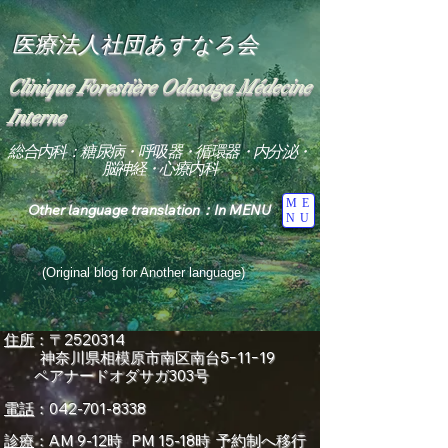
医療法人社団あすなろ会
Clinique Forestière Odasaga Médecine
Interne
総合内科：糖尿病・呼吸器・循環器・内分泌・
脳神経・心療内科
ME
Other language translation：In MENU
NU
(Original blog for Another language)
"The Heavens: Beyond the Universe: The World 
Where the God of Light Resides"

住所
：〒2520314
神奈川県
相模原市南区南台5ｰ11ｰ19
総合内科専門医

ペアナードオダサガ303号
糖尿病

心

電話
：042-701-8338
神経内科専門医

糖尿病

診療
：AM 9-12時 PM 15-18時 予約制へ移行
World Wide Blog
