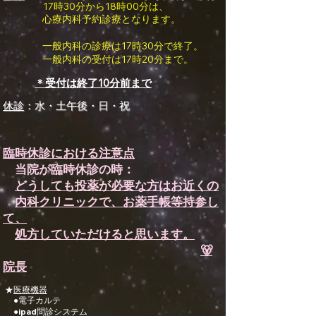
17時30分から18時00分は、
感性診療

心療内科予約診療となります。
Synesthesia

Personal Religion
一般内科の診療は17時30分で終了。
一般内科の受付は17時20分まで。
＊受付は終了10分前まで
休診
：水・土午後・日・祝​
臨時休診における注意点
当院が臨時休診の時：
どうしても投薬が必要な方はお近くの
内科クリニックで、お薬手帳等持参し
て、
処方していただけると思います。
🐻
院長
★
医療機器
●電子カルテ
●ipad問診システム