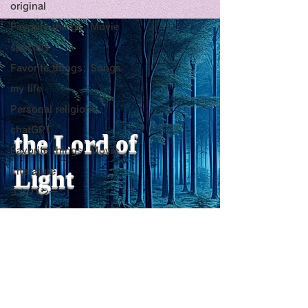
original
Title: Death Affirmation
甘い物好きの人
Favorite things: Movie
as a Generator of
いようにするた
specials
Mental Vitality
腹が膨れて、カ
AbstractThis paper argues
甘い物好きの人が
Favorite things: Songs
that “death affirmation” is
うにするために。
少ないものは？
my life
fundamentally different
て、カロリーが少
Personal religion
from the classical
は？。 「甘い物
chatGPT
psychological concept of
ない」ためには、
the Lord of
“death acceptance.”
禁止するより、“
Favorite things: Movie
Death acceptance tends
ませる低カロリー
Light
Literature
to function as an entropic
に満たすのが一番
エンパシー
leveling
す。🍐 お腹が膨
Travel Diary
ーが少ないもの 1
sensibility of
with
s
pilit
ー・無糖ゼリー最
ジョン・レノン
ほぼ水分＋食物繊
Favorite things: Song
を少し使えば「甘
Horror
をかなり鎮められま
レジリエンス
こんにゃく・しら