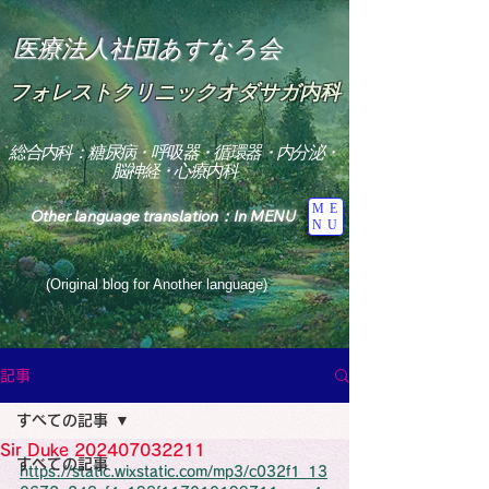
医療法人社団あすなろ会
フォレストクリニックオダサガ内科
総合内科：糖尿病・呼吸器・循環器・内分泌・
脳神経・心療内科
ME
Other language translation：In MENU
NU
(Original blog for Another language)
"The Heavens: Beyond the Universe: The World 
Where the God of Light Resides"

記事
総合内科専門医

糖尿病

すべての記事
心

神経内科専門医

Sir Duke 202407032211
糖尿病

すべての記事
World Wide Blog

https://static.wixstatic.com/mp3/c032f1_13