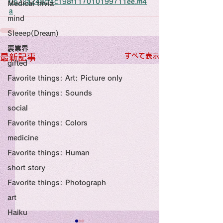
感性診療

0672a248cf4c198f117010199711ee.m4
Medical trivia
Synesthesia

a
Personal Religion
mind
Sleeep(Dream）
裏業界
すべて表示
最新記事
gifted
Favorite things: Art: Picture only
Favorite things: Sounds
social
Favorite things: Colors
medicine
Favorite things: Human
short story
Favorite things: Photograph
art
Haiku