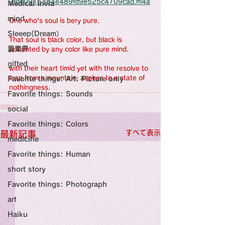
感性診療

2fde0915384e489fd9e525c4709cad.m4a
Medical trivia
Synesthesia

Personal Religion
mind
One who’s soul is bery pure.
Sleeep(Dream）
That soul is black color, but black is 
裏業界
untainted by any color like pure mind.
gifted
with their heart timid yet with the resolve to 
leap from a mountain, aspires to a state of 
Favorite things: Art: Picture only
nothingness.
Favorite things: Sounds
social
Favorite things: Colors
すべて表示
最新記事
medicine
Favorite things: Human
short story
Favorite things: Photograph
art
Haiku