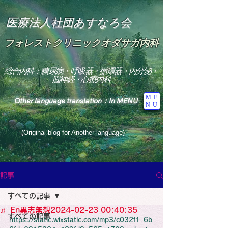
医療法人社団あすなろ会
フォレストクリニックオダサガ内科
総合内科：糖尿病・呼吸器・循環器・内分泌・
脳神経・心療内科
ME
Other language translation：In MENU
NU
(Original blog for Another language)
"The Heavens: Beyond the Universe: The World 
Where the God of Light Resides"

記事
総合内科専門医

糖尿病

すべての記事
心

神経内科専門医

♬ En黒志無想2024-02-23 00:40:35
糖尿病

すべての記事
World Wide Blog

https://static.wixstatic.com/mp3/c032f1_6b