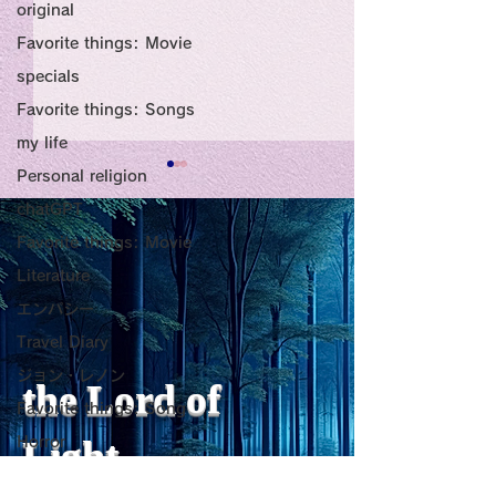
original
Favorite things: Movie
specials
Favorite things: Songs
my life
Personal religion
Title: Death Affirmation
甘い物好きの人
chatGPT
as a Generator of
いようにするた
Favorite things: Movie
Mental Vitality
腹が膨れて、カ
Literature
AbstractThis paper argues
甘い物好きの人が
that “death affirmation” is
うにするために。
少ないものは？
エンパシー
fundamentally different
て、カロリーが少
Travel Diary
from the classical
は？。 「甘い物
ジョン・レノン
psychological concept of
ない」ためには、
the Lord of
Favorite things: Song
“death acceptance.”
禁止するより、“
Death acceptance tends
ませる低カロリー
Light
Horror
to function as an entropic
に満たすのが一番
レジリエンス
leveling
す。🍐 お腹が膨