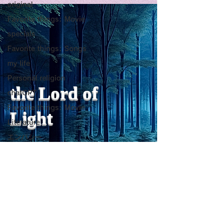
original
as a Generator of
いようにするた
Favorite things: Movie
Mental Vitality
腹が膨れて、カ
specials
AbstractThis paper argues
甘い物好きの人が
Favorite things: Songs
that “death affirmation” is
うにするために。
少ないものは？
fundamentally different
て、カロリーが少
my life
from the classical
は？。 「甘い物
Personal religion
psychological concept of
ない」ためには、
the Lord of
chatGPT
“death acceptance.”
禁止するより、“
Favorite things: Movie
Death acceptance tends
ませる低カロリー
Light
to function as an entropic
に満たすのが一番
Literature
leveling
す。🍐 お腹が膨
エンパシー
ーが少ないもの 1
Travel Diary
sensibility of
with
s
pilit
ー・無糖ゼリー最
ジョン・レノン
ほぼ水分＋食物繊
を少し使えば「甘
Favorite things: Song
をかなり鎮められま
Horror
こんにゃく・しら
レジリエンス
ーが