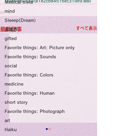
感性診療

9984fe576a4ca182cb84516ec319e9.wav
Medical trivia
Synesthesia

Personal Religion
mind
Sleeep(Dream）
すべて表示
最新記事
裏業界
gifted
Favorite things: Art: Picture only
Favorite things: Sounds
social
Favorite things: Colors
medicine
Favorite things: Human
short story
Favorite things: Photograph
art
Haiku
Title: Death Affirmation
甘い物好きの人