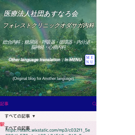
医療法人社団あすなろ会
フォレストクリニックオダサガ内科
総合内科：糖尿病・呼吸器・循環器・内分泌・
脳神経・心療内科
ME
Other language translation：In MENU
NU
(Original blog for Another language)
"The Heavens: Beyond the Universe: The World 
Where the God of Light Resides"

記事
総合内科専門医

糖尿病

すべての記事
心

神経内科専門医

駅
糖尿病

すべての記事
World Wide Blog

https://static.wixstatic.com/mp3/c032f1_5e