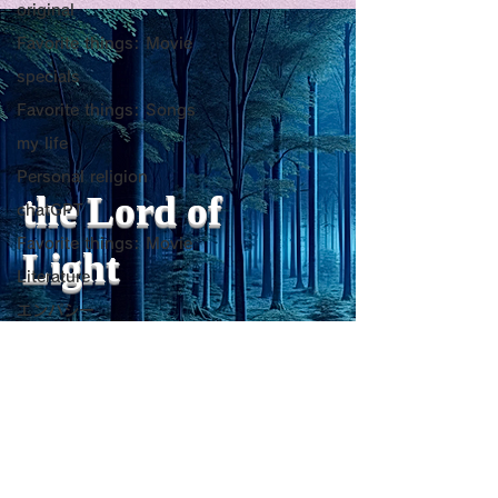
original
as a Generator of
いようにするた
Favorite things: Movie
Mental Vitality
腹が膨れて、カ
specials
AbstractThis paper argues
甘い物好きの人が
Favorite things: Songs
that “death affirmation” is
うにするために。
少ないものは？
fundamentally different
て、カロリーが少
my life
from the classical
は？。 「甘い物
Personal religion
psychological concept of
ない」ためには、
the Lord of
chatGPT
“death acceptance.”
禁止するより、“
Favorite things: Movie
Death acceptance tends
ませる低カロリー
Light
to function as an entropic
に満たすのが一番
Literature
leveling
す。🍐 お腹が膨
エンパシー
ーが少ないもの 1
Travel Diary
sensibility of
with
s
pilit
ー・無糖ゼリー最
ジョン・レノン
ほぼ水分＋食物繊
を少し使えば「甘
Favorite things: Song
をかなり鎮められま
Horror
こんにゃく・しら
レジリエンス
ーが