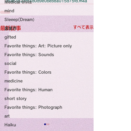
感性診療

76ab3628fb4d0d9e0beb8a015d75fd.m4a
Medical trivia
Synesthesia

Personal Religion
mind
Sleeep(Dream）
すべて表示
最新記事
裏業界
gifted
Favorite things: Art: Picture only
Favorite things: Sounds
social
Favorite things: Colors
medicine
Favorite things: Human
short story
Favorite things: Photograph
art
Haiku
Title: Death Affirmation
甘い物好きの人