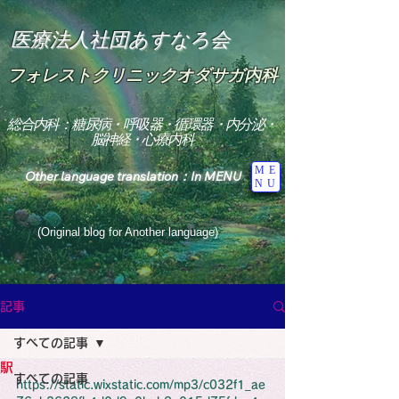
医療法人社団あすなろ会
フォレストクリニックオダサガ内科
総合内科：糖尿病・呼吸器・循環器・内分泌・
脳神経・心療内科
ME
Other language translation：In MENU
NU
(Original blog for Another language)
"The Heavens: Beyond the Universe: The World 
Where the God of Light Resides"

記事
総合内科専門医

糖尿病

すべての記事
心

神経内科専門医

駅
糖尿病

すべての記事
World Wide Blog

https://static.wixstatic.com/mp3/c032f1_ae