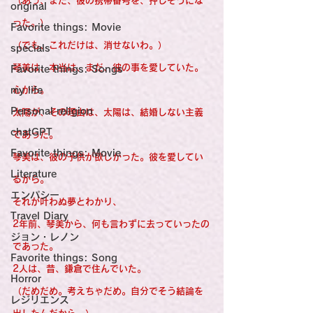
（あっ、また、彼の携帯番号を、押しそうにな
original
った。）
Favorite things: Movie
（でも、これだけは、消せないわ。）
specials
琴美は、本当は、まだ、彼の事を愛していた。
Favorite things: Songs
my life
心から。
Personal religion
太陽が、その理由は、太陽は、結婚しない主義
chatGPT
であった。
Favorite things: Movie
琴美は、彼の子供が欲しかった。彼を愛してい
Literature
るから。
エンパシー
それが叶わぬ夢とわかり、
Travel Diary
2年前、琴美から、何も言わずに去っていったの
ジョン・レノン
であった。
Favorite things: Song
2人は、昔、鎌倉で住んでいた。
Horror
（だめだめ。考えちゃだめ。自分でそう結論を
レジリエンス