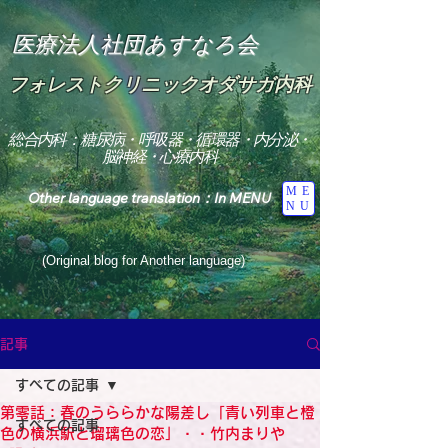
医療法人社団あすなろ会
フォレストクリニックオダサガ内科
総合内科：糖尿病・呼吸器・循環器・内分泌・
脳神経・心療内科
ME
Other language translation：In MENU
NU
(Original blog for Another language)
"The Heavens: Beyond the Universe: The World 
Where the God of Light Resides"

記事
総合内科専門医

糖尿病

すべての記事
心

神経内科専門医

第零話：春のうららかな陽差し「青い列車と橙
糖尿病

すべての記事
World Wide Blog

色の横浜駅と瑠璃色の恋」・・竹内まりや