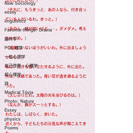
出したんだから。）
New Sociology
（それに、もうきっと、あの人なら、付き合っ
essey
ている人がいるわ。きっと。）
linguistics
（あの人、朝が弱いけど・・。ダメダメ。考え
Favorite things: Drama
ちゃだめ。）
脳科学
PC心理学
（部屋にいないほうがいいわ。外に出ましょう
一般心理学
かしら。）
自己啓発・心理学
私は、自分を奮い立たせるように、外に出た。
超心理学
外は、快晴であった。青い空が透き通るようだ
詩
った。
Medical Trivia
（久しぶりだわ。太陽の光を浴びるのは。）
Photo: Nature
（なんか、胸がスーッとする。）
Essey
わたしは、しばらく、歩いた。
physics
近くから、子どもたちの元気な声が聞こえてき
Poems