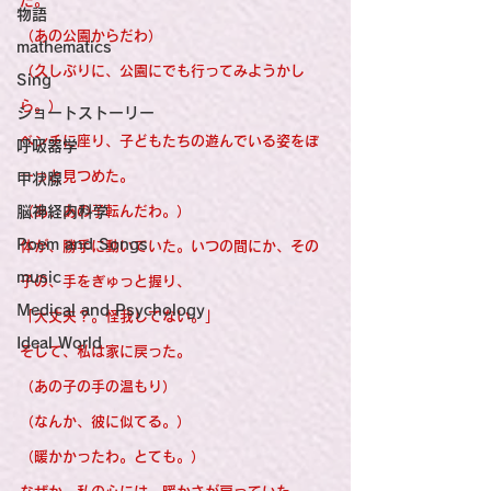
た。
物語
（あの公園からだわ）
mathematics
（久しぶりに、公園にでも行ってみようかし
Sing
ら。）
ショートストーリー
ベンチに座り、子どもたちの遊んでいる姿をぼ
呼吸器学
ーっと見つめた。
甲状腺
脳神経内科学
（あ、あの子転んだわ。）
Poem and Songs
体が、勝手に動いていた。いつの間にか、その
music
子の、手をぎゅっと握り、
Medical and Psychology
「大丈夫？。怪我してない。」
Ideal World
そして、私は家に戻った。
（あの子の手の温もり）
（なんか、彼に似てる。）
（暖かかったわ。とても。）