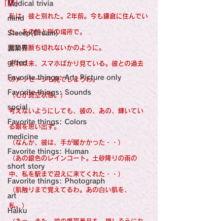
感性診療

「駅」
Medical trivia
Synesthesia

Personal Religion
私は、彼と別れた。2年前。今も鎌倉に住んでい
mind
た。あの時と別の場所で。
Sleeep(Dream）
裏業界
思いを断ち切れないかのように。
gifted
それ以来、スマホばかり見ている。彼との過去
Favorite things: Art: Picture only
のメッセージも見てしまうわ。
Favorite things: Sounds
（心が真空状態。）
social
考えないようにしても、彼の、あの、輝いてい
Favorite things: Colors
る眼を思い出す。
medicine
（なんか、彼は、手が暖かかった・・）
Favorite things: Human
（あの銀色のレインコート。土砂降りの雨の
short story
中、私を駅まで迎えに来てくれた・・）
Favorite things: Photograph
（肌触りまで覚えてるわ。あの白い肌を、
art
私。）
Haiku