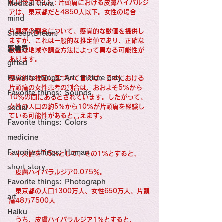
感性診療

私は今まで2人：片頭痛における皮膚ハイパルジ
Medical trivia
Synesthesia

アは、東京都だと4850人以下。女性の場合
Personal Religion
mind
片頭痛の割合について、感覚的な数値を提供し
Sleeep(Dream）
ますが、これは一般的な推定値であり、正確な
裏業界
数値は地域や調査方法によって異なる可能性が
あります。
gifted
Favorite things: Art: Picture only
感覚的な推定に基づいて言えば、日本における
片頭痛の女性患者の割合は、おおよそ5％から
Favorite things: Sounds
10％の間にあるとされています。したがって、
女性の人口の約5％から10％が片頭痛を経験し
social
ている可能性があると言えます。
Favorite things: Colors
medicine
Favorite things: Human
＊中央値を7.5％として、その1％とすると、
short story
　皮膚ハイパラルジア0.075％。
Favorite things: Photograph
　東京都の人口1300万人、女性650万人、片頭
art
痛48万7500人
Haiku
　うち、皮膚ハイパラルジア1％とすると、