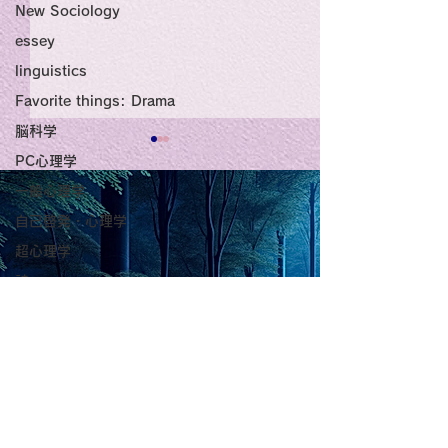
New Sociology
essey
linguistics
Favorite things: Drama
脳科学
Title: Death Affirmation
甘い物好きの人
PC心理学
一般心理学
as a Generator of
いようにするた
自己啓発・心理学
Mental Vitality
腹が膨れて、カ
AbstractThis paper argues
甘い物好きの人が
超心理学
that “death affirmation” is
うにするために。
少ないものは？
詩
fundamentally different
て、カロリーが少
Medical Trivia
from the classical
は？。 「甘い物
psychological concept of
ない」ためには、
the Lord of
Photo: Nature
“death acceptance.”
禁止するより、“
Essey
Death acceptance tends
ませる低カロリー
Light
physics
to function as an entropic
に満たすのが一番
Poems
leveling
す。🍐 お腹が膨