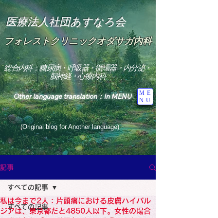
医療法人社団あすなろ会
フォレストクリニックオダサガ内科
総合内科：糖尿病・呼吸器・循環器・内分泌・
脳神経・心療内科
ME
Other language translation：In MENU
NU
(Original blog for Another language)
"The Heavens: Beyond the Universe: The World 
Where the God of Light Resides"

記事
総合内科専門医

糖尿病

すべての記事
心

神経内科専門医

私は今まで2人：片頭痛における皮膚ハイパル
糖尿病

すべての記事
World Wide Blog

ジアは、東京都だと4850人以下。女性の場合