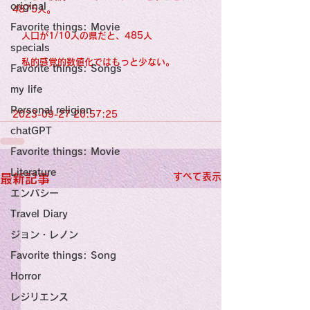
original
4875人。
Favorite things: Movie
　人口が1/10人の県だと、485人
specials
　私的感覚的数値化ではもっと少ない。
Favorite things: Songs
my life
Personal religion
2023-09-27 20:57:25
chatGPT
Favorite things: Movie
Literature
すべて表示
最新記事
エンパシー
Travel Diary
ジョン・レノン
Favorite things: Song
Horror
レジリエンス