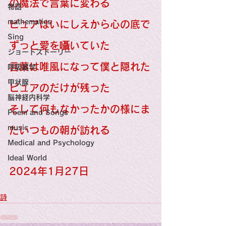
の魔法で言葉に変わる
物語
mathematics
ピュアはいにしえから心の底で
Sing
ずっと愛を囁いていた
ショートストーリー
言葉は唯風になって僕と隠れた
呼吸器学
甲状腺
ピュアのだけが残った
脳神経内科学
そして何もなかったかの様にま
Poem and Songs
music
たいつもの朝が訪れる
Medical and Psychology
Ideal World
2024年1月27日
詩