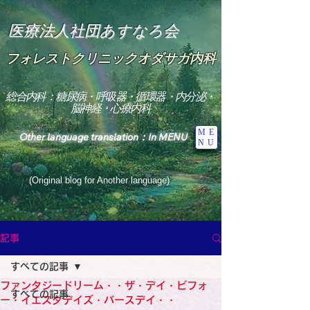
医療法人社団あすなろ会
フォレストクリニックオダサガ内科
総合内科：糖尿病・呼吸器・循環器・内分泌・
脳神経・心療内科
ME
Other language translation：In MENU
NU
(Original blog for Another language)
"The Heavens: Beyond the Universe: The World 
Where the God of Light Resides"

記事
総合内科専門医

糖尿病

すべての記事
心

神経内科専門医

ファンタジードリーム・・ザ・デイ・ビフォ
糖尿病

すべての記事
World Wide Blog

ー・イエスタデイズ・バースデイ・・