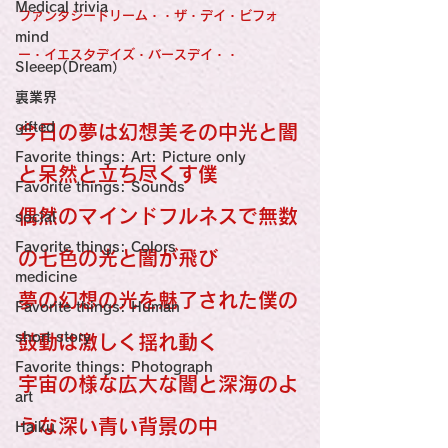
感性診療

Medical trivia
Synesthesia

ファンタジードリーム・・ザ・デイ・ビフォ
Personal Religion
mind
ー・イエスタデイズ・バースデイ・・
Sleeep(Dream）
裏業界
gifted
今日の夢は幻想美その中光と闇
Favorite things: Art: Picture only
と呆然と立ち尽くす僕
Favorite things: Sounds
偶然のマインドフルネスで無数
social
Favorite things: Colors
の七色の光と闇が飛び
medicine
夢の幻想の光を魅了された僕の
Favorite things: Human
short story
鼓動は激しく揺れ動く
Favorite things: Photograph
宇宙の様な広大な闇と深海のよ
art
うな深い青い背景の中
Haiku