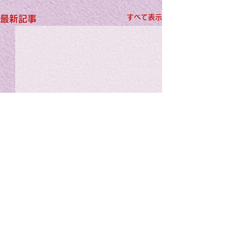
すべて表示
最新記事
小さな天使
ただそれだけで
不思議な不思議なその子は
ただそれだけで 空中を舞う