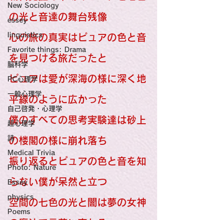
New Sociology
の光と音達の舞台残像
essey
linguistics
心の旅の真実はピュアの色と音
Favorite things: Drama
を見つける旅だったと
脳科学
ピュアは愛が深海の様に深く地
PC心理学
一般心理学
平線のように広かった
自己啓発・心理学
僕のすべての思考実験達は砂上
超心理学
詩
の楼閣の様に崩れ落ち
Medical Trivia
振り返るとピュアの色と音を知
Photo: Nature
らない僕が呆然と立つ
Essey
physics
空間の七色の光と闇は夢の女神
Poems