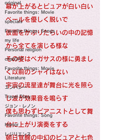
original
幕が上がるとピュアが白い白い
Favorite things: Movie
ベールを優しく脱いで
specials
Favorite things: Songs
仮面をかぶりたらいの中の記憶
my life
から全てを演じる様な
Personal religion
その姿はペガサスの様に勇まし
chatGPT
Favorite things: Movie
く以前のシャイはない
Literature
宇宙の流星達が舞台に光を照ら
エンパシー
Travel Diary
し波が効果音を鳴らす
ジョン・レノン
僕も思わずピアニストとして舞
Favorite things: Song
台に上がり演奏をする
Horror
レジリエンス
朝日覚醒の中幻のピュアと七色