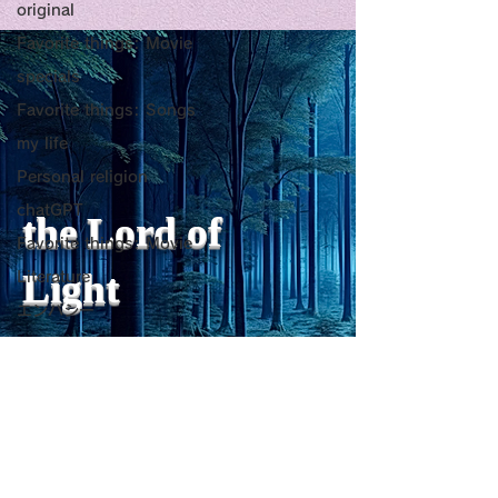
original
Title: Death Affirmation
甘い物好きの人
Favorite things: Movie
as a Generator of
いようにするた
specials
Mental Vitality
腹が膨れて、カ
AbstractThis paper argues
甘い物好きの人が
Favorite things: Songs
that “death affirmation” is
うにするために。
少ないものは？
my life
fundamentally different
て、カロリーが少
Personal religion
from the classical
は？。 「甘い物
chatGPT
psychological concept of
ない」ためには、
the Lord of
“death acceptance.”
禁止するより、“
Favorite things: Movie
Death acceptance tends
ませる低カロリー
Light
Literature
to function as an entropic
に満たすのが一番
エンパシー
leveling
す。🍐 お腹が膨
Travel Diary
ーが少ないもの 1
sensibility of
with
s
pilit
ー・無糖ゼリー最
ジョン・レノン
ほぼ水分＋食物繊
Favorite things: Song
を少し使えば「甘
Horror
をかなり鎮められま
レジリエンス
こんにゃく・しら