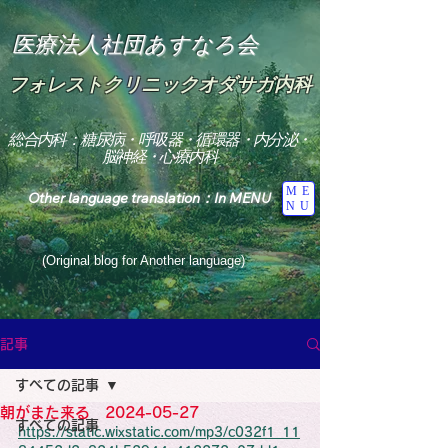
医療法人社団あすなろ会
フォレストクリニックオダサガ内科
総合内科：糖尿病・呼吸器・循環器・内分泌・
脳神経・心療内科
ME
Other language translation：In MENU
NU
(Original blog for Another language)
"The Heavens: Beyond the Universe: The World 
Where the God of Light Resides"

記事
総合内科専門医

糖尿病

すべての記事
心

神経内科専門医

朝がまた来る 2024-05-27
糖尿病

すべての記事
World Wide Blog

https://static.wixstatic.com/mp3/c032f1_11