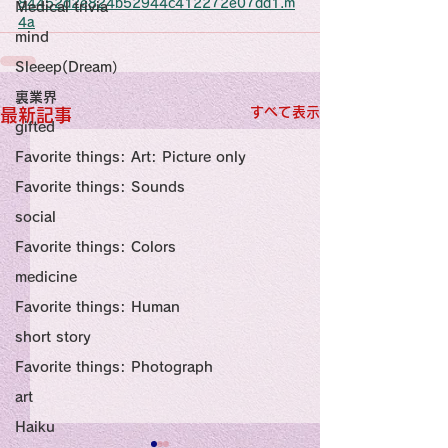
感性診療

84452d2e824b52944c412272e07dd1.m
Medical trivia
Synesthesia

4a
Personal Religion
mind
Sleeep(Dream）
裏業界
すべて表示
最新記事
gifted
Favorite things: Art: Picture only
Favorite things: Sounds
social
Favorite things: Colors
medicine
Favorite things: Human
short story
Favorite things: Photograph
art
Haiku