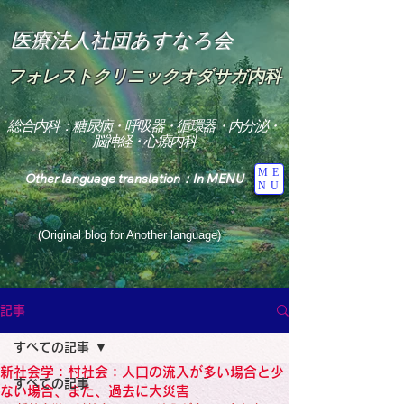
医療法人社団あすなろ会
フォレストクリニックオダサガ内科
総合内科：糖尿病・呼吸器・循環器・内分泌・
脳神経・心療内科
ME
Other language translation：In MENU
NU
(Original blog for Another language)
"The Heavens: Beyond the Universe: The World 
Where the God of Light Resides"

記事
総合内科専門医

糖尿病

すべての記事
心

神経内科専門医

新社会学：村社会：人口の流入が多い場合と少
糖尿病

すべての記事
World Wide Blog

ない場合、また、過去に大災害