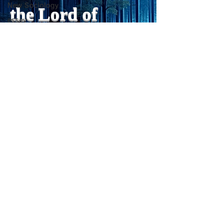
New Sociology
psychological concept of
ない」ためには、
the Lord of
“death acceptance.”
禁止するより、“
essey
Death acceptance tends
ませる低カロリー
Light
linguistics
to function as an entropic
に満たすのが一番
Favorite things: Drama
leveling
す。🍐 お腹が膨
脳科学
ーが少ないもの 1
sensibility of
with
s
pilit
ー・無糖ゼリー最
PC心理学
ほぼ水分＋食物繊
一般心理学
を少し使えば「甘
自己啓発・心理学
をかなり鎮められま
超心理学
こんにゃく・しら
ーが
詩
Medical Trivia
Photo: Nature
Get my daily tips on mindful living
Essey
Forest Clinic Odasaga Internal
physics
Medicine
Poems