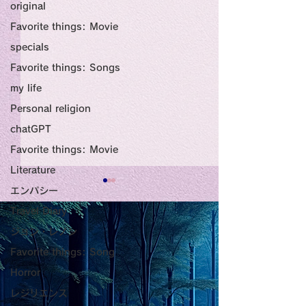
original
Favorite things: Movie
specials
Favorite things: Songs
my life
Personal religion
chatGPT
Favorite things: Movie
Literature
エンパシー
Title: Death Affirmation
甘い物好きの人
Travel Diary
as a Generator of
いようにするた
ジョン・レノン
Mental Vitality
腹が膨れて、カ
AbstractThis paper argues
甘い物好きの人が
Favorite things: Song
that “death affirmation” is
うにするために。
少ないものは？
Horror
fundamentally different
て、カロリーが少
レジリエンス
from the classical
は？。 「甘い物