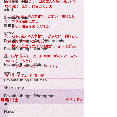
感性診療

新社会学：村社会：人口の流入が多い場合と少
Medical trivia
Synesthesia

ない場合、また、過去に大災害
Personal Religion
mind
1，人口の流入や入れ替わりが多い：傾向とし
Sleeep(Dream）
て、やや先進的になる
裏業界
　　新しい住民を受け入れる。
gifted
2，人口の流入や入れ替わりが少ない：傾向とし
Favorite things: Art: Picture only
て共生的なのは1と同じだが
　　新しい住民を受け入れ度が、1より下がる。
Favorite things: Sounds
3，1,2関係なく、過去に大災害があると、自分
social
の命を守ろうとし、
Favorite things: Colors
　　やや自己中心的にシフトする。
medicine
2023-10-04 15:05:59
Favorite things: Human
short story
Favorite things: Photograph
すべて表示
最新記事
art
Haiku