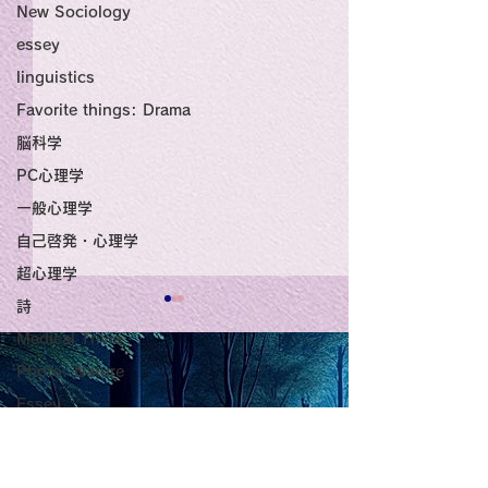
New Sociology
essey
linguistics
Favorite things: Drama
脳科学
PC心理学
一般心理学
自己啓発・心理学
超心理学
詩
Title: Death Affirmation
甘い物好きの人
Medical Trivia
as a Generator of
いようにするた
Photo: Nature
Mental Vitality
腹が膨れて、カ
Essey
AbstractThis paper argues
甘い物好きの人が
that “death affirmation” is
うにするために。
physics
少ないものは？
fundamentally different
て、カロリーが少
Poems