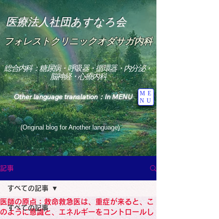
医療法人社団あすなろ会
フォレストクリニックオダサガ内科
総合内科：糖尿病・呼吸器・循環器・内分泌・
脳神経・心療内科
ME
Other language translation：In MENU
NU
(Original blog for Another language)
"The Heavens: Beyond the Universe: The World 
Where the God of Light Resides"

記事
総合内科専門医

糖尿病

すべての記事
心

神経内科専門医

医師の原点：救命救急医は、重症が来ると、こ
糖尿病

すべての記事
World Wide Blog

のように意識と、エネルギーをコントロールし