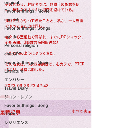
original
その代わり、軽症者では、無勝手の極意を使
い、無駄なエネルギー消費を避けている。
Favorite things: Movie
specials
進藤先生がやってきたことと、私が、一人当直
でやってきたのは同じ。
Favorite things: Songs
my life
老女の心室細動で呼ばれ、すぐにDCショック、
心配再開、3時救急病院転送など
Personal religion
当たり前のようにやってきた。
chatGPT
Favorite things: Movie
その老女は、3次救急病院で、心カテで、PTCR
により、危機は脱した。
Literature
エンパシー
2023-09-23 23:42:43
Travel Diary
ジョン・レノン
Favorite things: Song
すべて表示
最新記事
Horror
レジリエンス