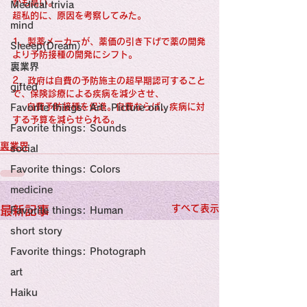
感性診療

かも高い。
Medical trivia
Synesthesia

超私的に、原因を考察してみた。
Personal Religion
mind
1，製薬メーカーが、薬価の引き下げで薬の開発
Sleeep(Dream）
より予防接種の開発にシフト。
裏業界
2，政府は自費の予防施主の超早期認可すること
gifted
で、保険診療による疾病を減少させ、
　  自費予防接種を促進。自費ならば、疾病に対
Favorite things: Art: Picture only
する予算を減らせられる。
Favorite things: Sounds
裏業界
social
Favorite things: Colors
medicine
すべて表示
最新記事
Favorite things: Human
short story
Favorite things: Photograph
art
Haiku