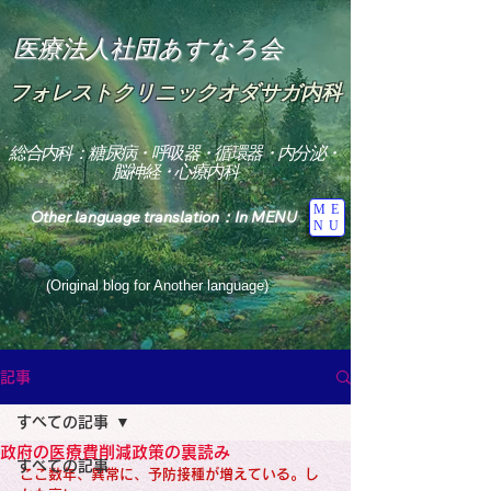
医療法人社団あすなろ会
フォレストクリニックオダサガ内科
総合内科：糖尿病・呼吸器・循環器・内分泌・
脳神経・心療内科
ME
Other language translation：In MENU
NU
(Original blog for Another language)
"The Heavens: Beyond the Universe: The World 
Where the God of Light Resides"

記事
総合内科専門医

糖尿病

すべての記事
心

神経内科専門医

政府の医療費削減政策の裏読み
糖尿病

すべての記事
World Wide Blog

ここ数年、異常に、予防接種が増えている。し