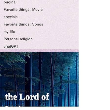
original
Favorite things: Movie
specials
Favorite things: Songs
my life
Personal religion
chatGPT
Favorite things: Movie
エセ内科
Literature
エンパシー
業界用語です。内科以外がないかを掲
Travel Diary
げること。
ジョン・レノン
Favorite things: Song
the Lord of
Horror
レジリエンス
Light