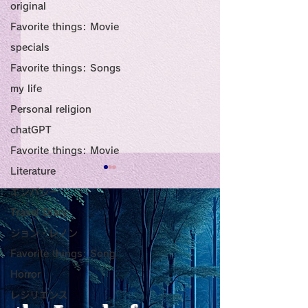
original
Favorite things: Movie
specials
Favorite things: Songs
my life
Personal religion
chatGPT
Favorite things: Movie
Literature
Title: Death Affirmation
甘い物好きの人
エンパシー
as a Generator of
いようにするた
Travel Diary
Mental Vitality
腹が膨れて、カ
ジョン・レノン
AbstractThis paper argues
甘い物好きの人が
Favorite things: Song
that “death affirmation” is
うにするために。
少ないものは？
fundamentally different
て、カロリーが少
Horror
from the classical
は？。 「甘い物
レジリエンス
psychological concept of
ない」ためには、