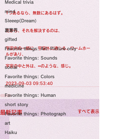
感性診療

Medical trivia
Synesthesia

Personal Religion
mind
1つあるなら、無数にあるはず。
Sleeep(Dream）
裏業界
だから、それを解決するのは、
gifted
宇宙内の一部に、宇宙外に通じる、ワームホー
Favorite things: Art: Picture only
ルがあり、
Favorite things: Sounds
宇宙の中と外は、∞のような、感じ。
social
Favorite things: Colors
2023-09-03 09:53:40
medicine
Favorite things: Human
short story
すべて表示
最新記事
Favorite things: Photograph
art
Haiku