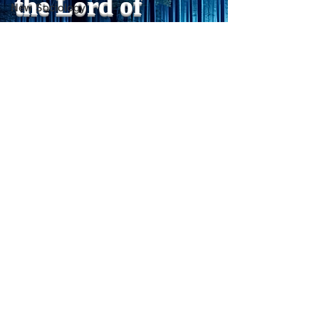
the Lord of
New Sociology
“death acceptance.”
禁止するより、“
essey
Death acceptance tends
ませる低カロリー
Light
to function as an entropic
に満たすのが一番
linguistics
leveling
す。🍐 お腹が膨
Favorite things: Drama
ーが少ないもの 1
脳科学
sensibility of
with
s
pilit
ー・無糖ゼリー最
PC心理学
ほぼ水分＋食物繊
を少し使えば「甘
一般心理学
をかなり鎮められま
自己啓発・心理学
こんにゃく・しら
超心理学
ーが
詩
Medical Trivia
Get my daily tips on mindful living
Photo: Nature
Essey
Forest Clinic Odasaga Internal
physics
Medicine
Poems