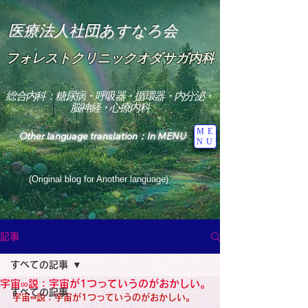
医療法人社団あすなろ会
フォレストクリニックオダサガ内科
総合内科：糖尿病・呼吸器・循環器・内分泌・
脳神経・心療内科
ME
Other language translation：In MENU
NU
(Original blog for Another language)
"The Heavens: Beyond the Universe: The World 
Where the God of Light Resides"

記事
総合内科専門医

糖尿病

すべての記事
心

神経内科専門医

宇宙∞説：宇宙が1つっていうのがおかしい。
糖尿病

すべての記事
World Wide Blog

宇宙∞説：宇宙が1つっていうのがおかしい。